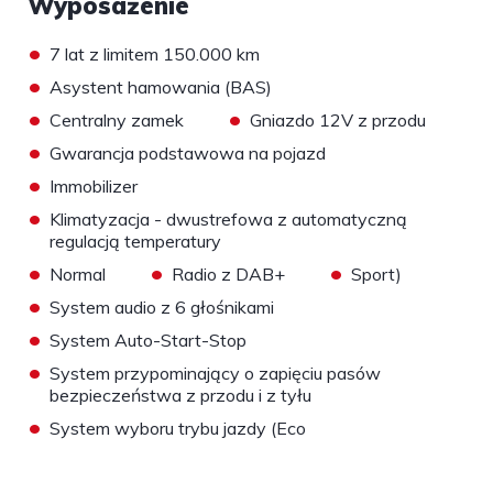
Wyposażenie
•
7 lat z limitem 150.000 km
•
Asystent hamowania (BAS)
•
•
Centralny zamek
Gniazdo 12V z przodu
•
Gwarancja podstawowa na pojazd
•
Immobilizer
•
Klimatyzacja - dwustrefowa z automatyczną
regulacją temperatury
•
•
•
Normal
Radio z DAB+
Sport)
•
System audio z 6 głośnikami
•
System Auto-Start-Stop
•
System przypominający o zapięciu pasów
bezpieczeństwa z przodu i z tyłu
•
System wyboru trybu jazdy (Eco