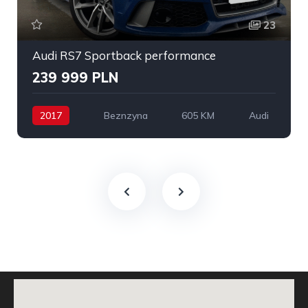
23
Audi RS7 Sportback performance
239 999 PLN
2017
Beznzyna
605 KM
Audi