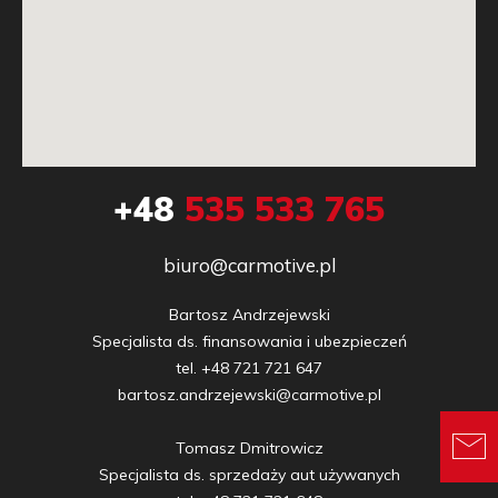
+48
535 533 765
biuro@carmotive.pl
Bartosz Andrzejewski

Specjalista ds. finansowania i ubezpieczeń

tel. +48 721 721 647

bartosz.andrzejewski@carmotive.pl

Tomasz Dmitrowicz

Specjalista ds. sprzedaży aut używanych
