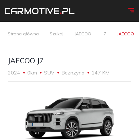
Strona główna
Szukaj
JAECOO
J7
JAECOO J
JAECOO J7
2024
0km
SUV
Beznzyna
147 KM