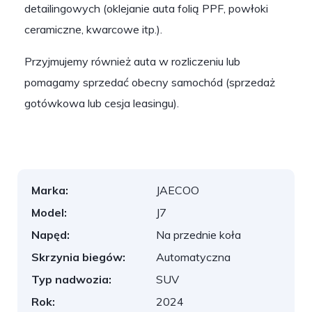
detailingowych (oklejanie auta folią PPF, powłoki
ceramiczne, kwarcowe itp.).
Przyjmujemy również auta w rozliczeniu lub
pomagamy sprzedać obecny samochód (sprzedaż
gotówkowa lub cesja leasingu).
Marka:
JAECOO
Model:
J7
Napęd:
Na przednie koła
Skrzynia biegów:
Automatyczna
Typ nadwozia:
SUV
Rok:
2024