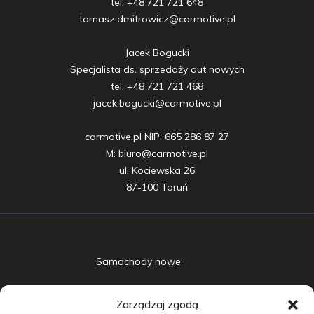
tel. +48 721 721 648

tomasz.dmitrowicz@carmotive.pl

Jacek Bogucki

Specjalista ds. sprzedaży aut nowych

tel. +48 721 721 468

jacek.bogucki@carmotive.pl

carmotive.pl NIP: 665 286 87 27

M: biuro@carmotive.pl

ul. Kociewska 26

87-100 Toruń
Samochody nowe
Samochody używane
Zarządzaj zgodą