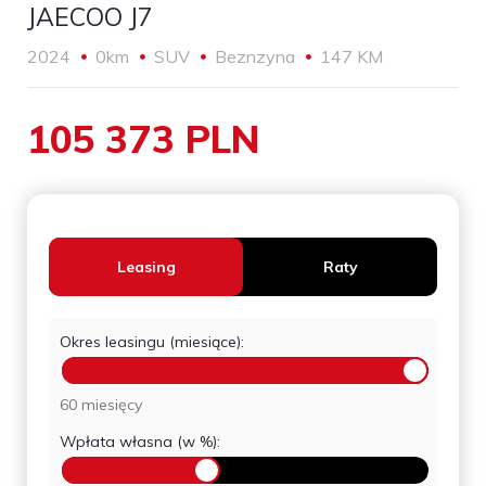
JAECOO J7
2024
0km
SUV
Beznzyna
147 KM
105 373 PLN
Leasing
Raty
Okres leasingu (miesiące):
60 miesięcy
Wpłata własna (w %):