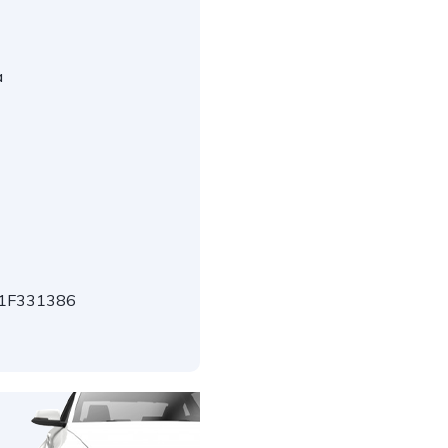
a
1F331386