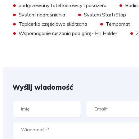
•
•
podgrzewany fotel kierowcy i pasażera
Radio
•
•
System nagłośnienia
System Start/Stop
•
•
Tapicerka częściowo skórzana
Tempomat
•
•
Wspomaganie ruszania pod górę- Hill Holder
Z
Wyślij wiadomość