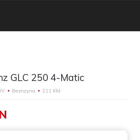
nz GLC 250 4-Matic
UV
Beznzyna
211 KM
LN