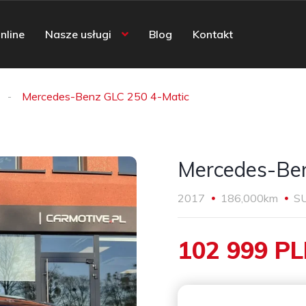
nline
Nasze usługi
Blog
Kontakt
Mercedes-Benz GLC 250 4-Matic
Mercedes-Be
2017
186,000km
S
102 999 P