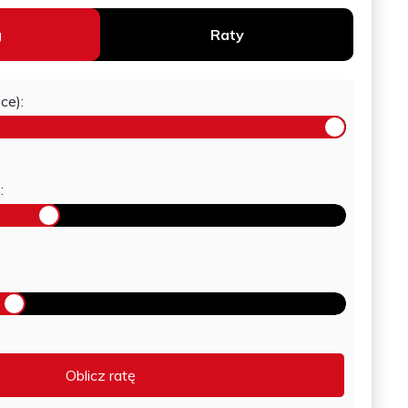
g
Raty
ce):
:
Oblicz ratę