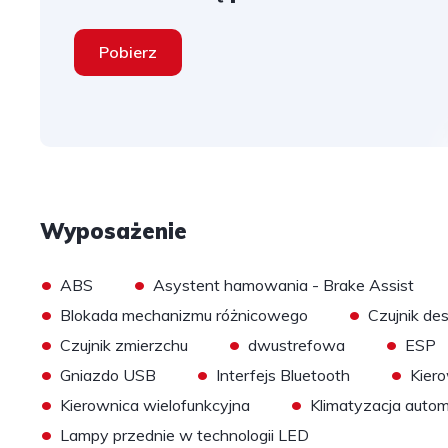
Pobierz
Wyposażenie
•
•
ABS
Asystent hamowania - Brake Assist
•
•
Blokada mechanizmu różnicowego
Czujnik de
•
•
•
Czujnik zmierzchu
dwustrefowa
ESP
•
•
•
Gniazdo USB
Interfejs Bluetooth
Kier
•
•
Kierownica wielofunkcyjna
Klimatyzacja auto
•
Lampy przednie w technologii LED