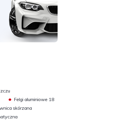
szczu
•
Felgi aluminiowe 18
ownica skórzana
matyczna