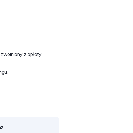
zwolniony z opłaty
ngu.
nz