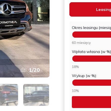
Leasin
Okres leasingu (miesią
60 miesięcy
Wpłata własna (w %)
18%
1
/
20
Wykup (w %):
10%