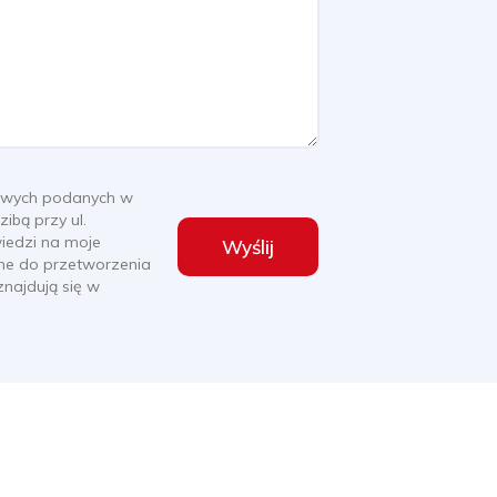
owych podanych w
ibą przy ul.
wiedzi na moje
Wyślij
dne do przetworzenia
najdują się w