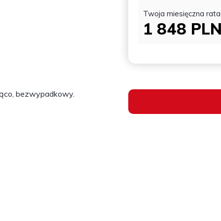
Twoja miesięczna rata
1 848
PL
eżąco, bezwypadkowy.