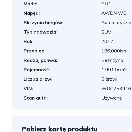
Model:
GLC
Napęd:
AWD/4WD
Skrzynia biegów:
Automatyczn
Typ nadwozia:
SUV
Rok:
2017
Przebieg:
186,000km
Rodzaj paliwa:
Beznzyna
Pojemność:
1,991.0cm3
Liczba drzwi:
5 drzwi
VIN:
WDC253946
Stan auta:
Używane
Pobierz kartę produktu