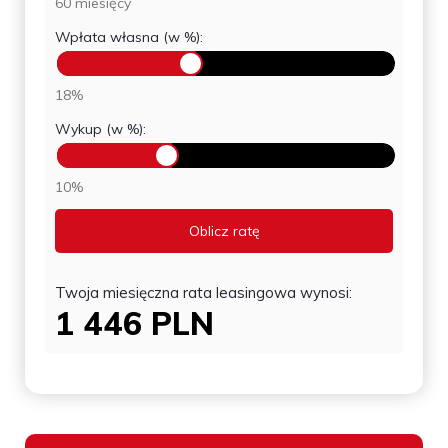
60 miesięcy
Wpłata własna (w %):
18%
Wykup (w %):
10%
Oblicz ratę
Twoja miesięczna rata leasingowa wynosi:
1 446
PLN