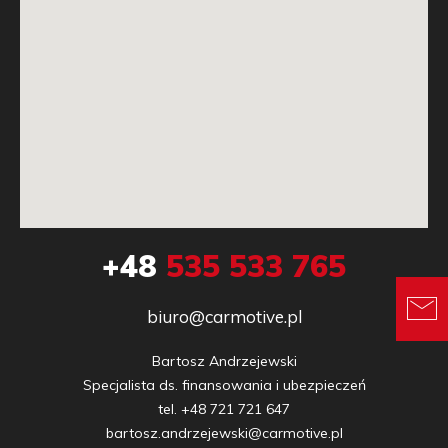
+48
535 533 765
biuro@carmotive.pl
Bartosz Andrzejewski

Specjalista ds. finansowania i ubezpieczeń

tel. +48 721 721 647

bartosz.andrzejewski@carmotive.pl
