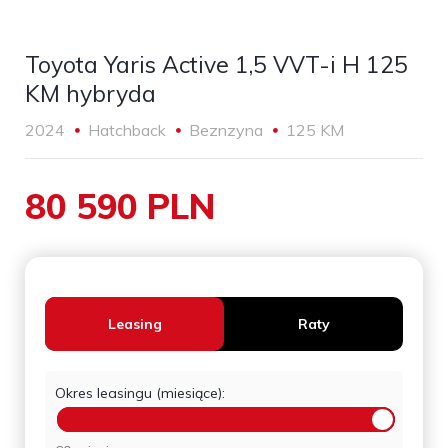
Toyota Yaris Active 1,5 VVT-i H 125
KM hybryda
2024
Hatchback
Beznzyna
125 KM
80 590 PLN
Leasing
Raty
Okres leasingu (miesiące):