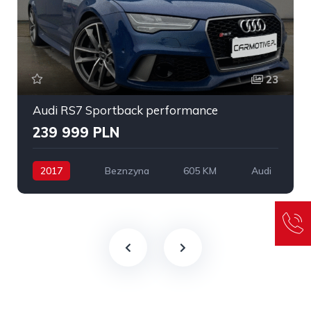
23
Audi RS7 Sportback performance
239 999 PLN
2017
Beznzyna
605 KM
Audi