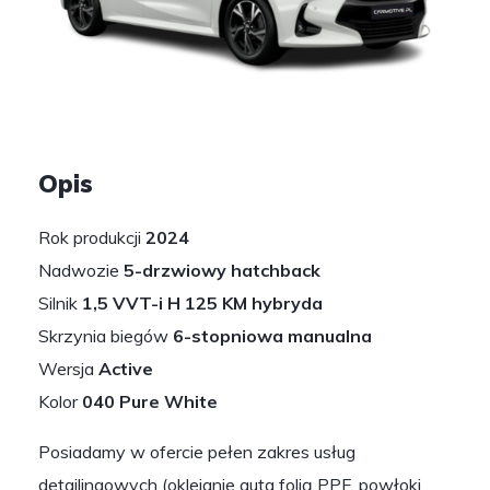
1
/
6
Opis
Rok produkcji
2024
Nadwozie
5-drzwiowy hatchback
Silnik
1,5 VVT-i H 125 KM hybryda
Skrzynia biegów
6-stopniowa manualna
Wersja
Active
Kolor
040 Pure White
Posiadamy w ofercie pełen zakres usług
detailingowych (oklejanie auta folią PPF, powłoki