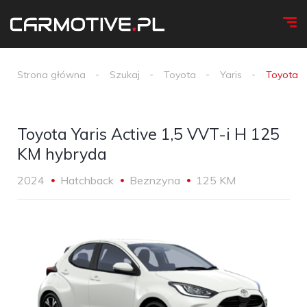
Strona główna
Szukaj
Toyota
Yaris
Toyota Y
Toyota Yaris Active 1,5 VVT-i H 125
KM hybryda
2024
Hatchback
Beznzyna
125 KM