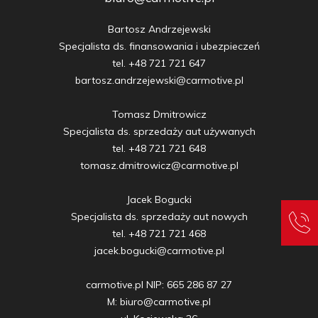
Bartosz Andrzejewski

Specjalista ds. finansowania i ubezpieczeń

tel. +48 721 721 647

bartosz.andrzejewski@carmotive.pl

Tomasz Dmitrowicz

Specjalista ds. sprzedaży aut używanych

tel. +48 721 721 648

tomasz.dmitrowicz@carmotive.pl

Jacek Bogucki

Specjalista ds. sprzedaży aut nowych

tel. +48 721 721 468

jacek.bogucki@carmotive.pl

carmotive.pl NIP: 665 286 87 27

M: biuro@carmotive.pl
