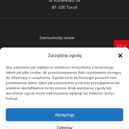
ul. Kociewska 26

87-100 Toruń
Samochody nowe
Samochody używane
Zarządzaj zgodą
Auta w leasingu
Aby zapewnić jak najlepsze wrażenia, korzystamy z technologii,
Doradztwo
takich jak pliki cookie, do przechowywania i/lub uzyskiwania dostępu
do informacji o urządzeniu. Zgoda na te technologie pozwoli nam
przetwarzać dane, takie jak zachowanie podczas przeglądania lub
Finansowanie
unikalne identyfikatory na tej stronie. Brak wyrażenia zgody lub
wycofanie zgody może niekorzystnie wpłynąć na niektóre cechy i
Kontakt
funkcje.
Blog
Akceptuję
copyright by carmotive.pl 2026©
Odmów