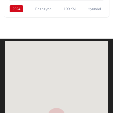
2024
Beznzyna
100 KM
Hyundai