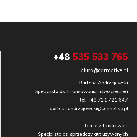
+48
535 533 765
biuro@carmotive.pl
Bartosz Andrzejewski

Specjalista ds. finansowania i ubezpieczeń

tel. +48 721 721 647

bartosz.andrzejewski@carmotive.pl

Tomasz Dmitrowicz

Specjalista ds. sprzedaży aut używanych
