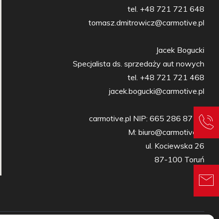
tel. +48 721 721 648

tomasz.dmitrowicz@carmotive.pl

Jacek Bogucki

Specjalista ds. sprzedaży aut nowych

tel. +48 721 721 468

jacek.bogucki@carmotive.pl

carmotive.pl NIP: 665 286 87 27

M: biuro@carmotive.pl

ul. Kociewska 26

87-100 Toruń