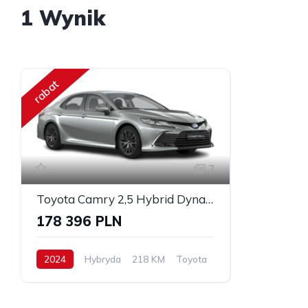
1 Wynik
rabat
7
Toyota Camry 2,5 Hybrid Dynamic Force
178 396 PLN
2024
Hybryda
218 KM
Toyota