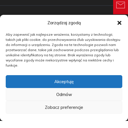
Zarządzaj zgodą
Samochody nowe
Aby zapewnić jak najlepsze wrażenia, korzystamy z technologii,
Samochody używane
takich jak pliki cookie, do przechowywania i/lub uzyskiwania dostępu
do informacji o urządzeniu. Zgoda na te technologie pozwoli nam
Auta w leasingu
przetwarzać dane, takie jak zachowanie podczas przeglądania lub
unikalne identyfikatory na tej stronie. Brak wyrażenia zgody lub
Doradztwo
wycofanie zgody może niekorzystnie wpłynąć na niektóre cechy i
funkcje.
Finansowanie
Akceptuję
Kontakt
Blog
Odmów
Zobacz preferencje
copyright by carmotive.pl 2026©