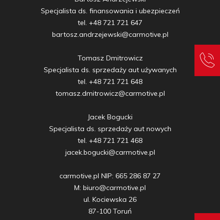
Specjalista ds. finansowania i ubezpieczeń

tel. +48 721 721 647

bartosz.andrzejewski@carmotive.pl

Tomasz Dmitrowicz

Specjalista ds. sprzedaży aut używanych

tel. +48 721 721 648

tomasz.dmitrowicz@carmotive.pl

Jacek Bogucki

Specjalista ds. sprzedaży aut nowych

tel. +48 721 721 468

jacek.bogucki@carmotive.pl

carmotive.pl NIP: 665 286 87 27

M: biuro@carmotive.pl

ul. Kociewska 26

87-100 Toruń