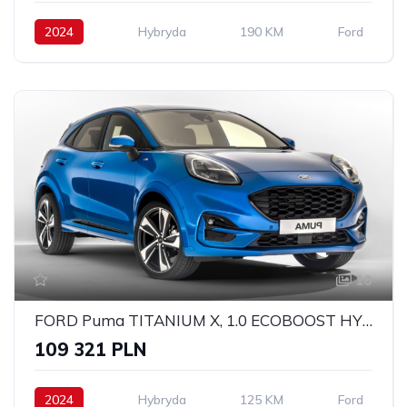
2024
Hybryda
190 KM
Ford
10
FORD Puma TITANIUM X, 1.0 ECOBOOST HYBRID 125KM, POWERSHIFT A7
109 321 PLN
2024
Hybryda
125 KM
Ford