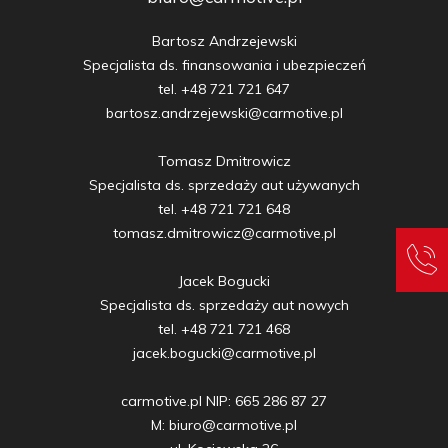
Bartosz Andrzejewski

Specjalista ds. finansowania i ubezpieczeń

tel. +48 721 721 647

bartosz.andrzejewski@carmotive.pl

Tomasz Dmitrowicz

Specjalista ds. sprzedaży aut używanych

tel. +48 721 721 648

tomasz.dmitrowicz@carmotive.pl

Jacek Bogucki

Specjalista ds. sprzedaży aut nowych

tel. +48 721 721 468

jacek.bogucki@carmotive.pl

carmotive.pl NIP: 665 286 87 27

M: biuro@carmotive.pl
