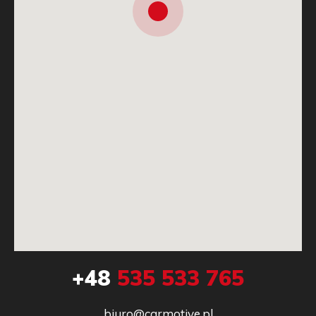
+48
535 533 765
biuro@carmotive.pl