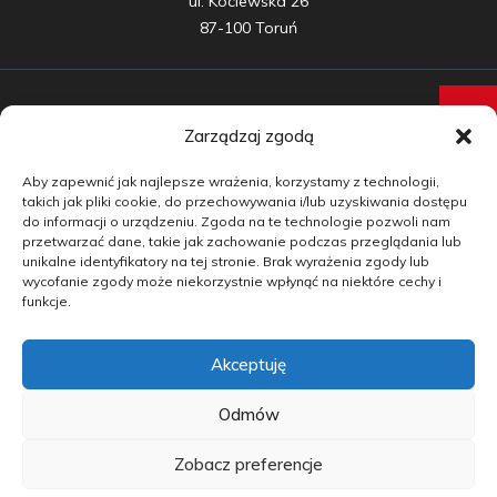
ul. Kociewska 26

87-100 Toruń
Zarządzaj zgodą
Samochody nowe
Aby zapewnić jak najlepsze wrażenia, korzystamy z technologii,
Samochody używane
takich jak pliki cookie, do przechowywania i/lub uzyskiwania dostępu
do informacji o urządzeniu. Zgoda na te technologie pozwoli nam
Auta w leasingu
przetwarzać dane, takie jak zachowanie podczas przeglądania lub
unikalne identyfikatory na tej stronie. Brak wyrażenia zgody lub
Doradztwo
wycofanie zgody może niekorzystnie wpłynąć na niektóre cechy i
funkcje.
Finansowanie
Akceptuję
Kontakt
Blog
Odmów
Zobacz preferencje
copyright by carmotive.pl 2026©