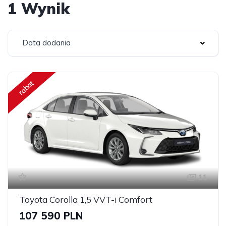
1 Wynik
Data dodania
rabat
11
Toyota Corolla 1,5 VVT-i Comfort
107 590 PLN