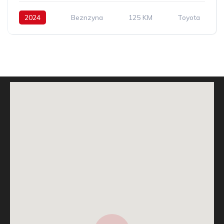
2024
Beznzyna
125 KM
Toyota