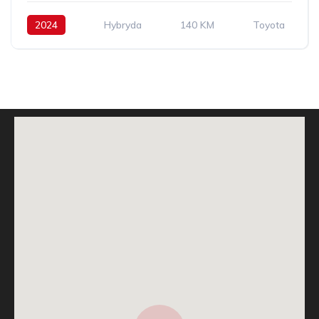
2024
Hybryda
140 KM
Toyota