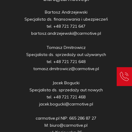
Bartosz Andrzejewski

Specjalista ds. finansowania i ubezpieczeń

tel. +48 721 721 647

bartosz.andrzejewski@carmotive.pl

Tomasz Dmitrowicz

Specjalista ds. sprzedaży aut używanych

tel. +48 721 721 648

tomasz.dmitrowicz@carmotive.pl

Jacek Bogucki

Specjalista ds. sprzedaży aut nowych

tel. +48 721 721 468

jacek.bogucki@carmotive.pl

carmotive.pl NIP: 665 286 87 27

M: biuro@carmotive.pl
