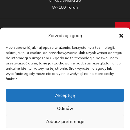
ul. Kociewska 26

87-100 Toruń
Zarządzaj zgodą
Samochody nowe
Aby zapewnić jak najlepsze wrażenia, korzystamy z technologii,
Samochody używane
takich jak pliki cookie, do przechowywania i/lub uzyskiwania dostępu
do informacji o urządzeniu. Zgoda na te technologie pozwoli nam
Auta w leasingu
przetwarzać dane, takie jak zachowanie podczas przeglądania lub
unikalne identyfikatory na tej stronie. Brak wyrażenia zgody lub
Doradztwo
wycofanie zgody może niekorzystnie wpłynąć na niektóre cechy i
funkcje.
Finansowanie
Akceptuję
Kontakt
Blog
Odmów
Zobacz preferencje
copyright by carmotive.pl 2026©