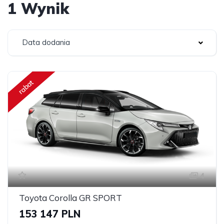
1 Wynik
Data dodania
rabat
4
Toyota Corolla GR SPORT
153 147 PLN