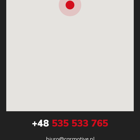
+48
535 533 765
biuro@carmotive.pl