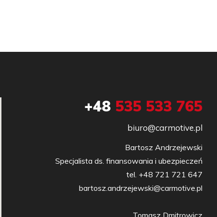
+48
535 533 765
biuro@carmotive.pl
Bartosz Andrzejewski

Specjalista ds. finansowania i ubezpieczeń

tel. +48 721 721 647

bartosz.andrzejewski@carmotive.pl

Tomasz Dmitrowicz
