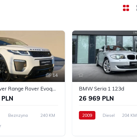
14
Land Rover Range Rover Evoque 2.0Si4 SE Dynamic
BMW Seria 1 123d
 PLN
26 969 PLN
Beznzyna
240 KM
2009
Diesel
204 KM
r