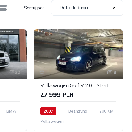
Data dodania
Sortuj po:
22
8
Volkswagen Golf V 2.0 TSI GTI DSG
27 999 PLN
BMW
2007
Beznzyna
200 KM
Volkswagen