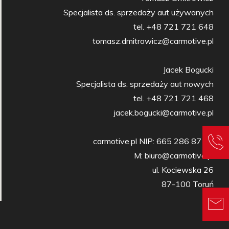
Specjalista ds. sprzedaży aut używanych

tel. +48 721 721 648

tomasz.dmitrowicz@carmotive.pl

Jacek Bogucki

Specjalista ds. sprzedaży aut nowych

tel. +48 721 721 468

jacek.bogucki@carmotive.pl

carmotive.pl NIP: 665 286 87 27

M: biuro@carmotive.pl

ul. Kociewska 26

87-100 Toruń