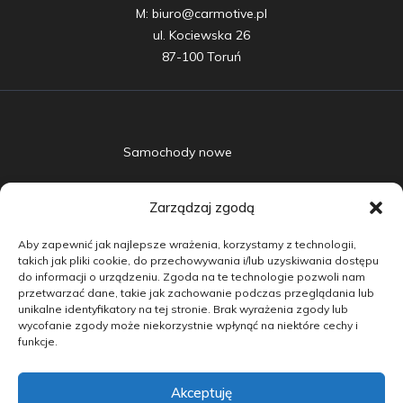
M: biuro@carmotive.pl

ul. Kociewska 26

87-100 Toruń
Samochody nowe
Samochody używane
Zarządzaj zgodą
Auta w leasingu
Aby zapewnić jak najlepsze wrażenia, korzystamy z technologii,
Doradztwo
takich jak pliki cookie, do przechowywania i/lub uzyskiwania dostępu
do informacji o urządzeniu. Zgoda na te technologie pozwoli nam
przetwarzać dane, takie jak zachowanie podczas przeglądania lub
Finansowanie
unikalne identyfikatory na tej stronie. Brak wyrażenia zgody lub
wycofanie zgody może niekorzystnie wpłynąć na niektóre cechy i
Kontakt
funkcje.
Blog
Akceptuję