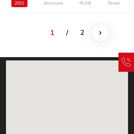
2021
Beznzyna
95 KM
Škoda
1
/
2