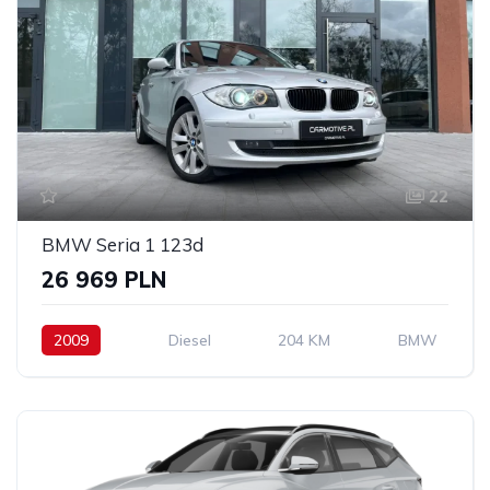
22
BMW Seria 1 123d
26 969 PLN
2009
Diesel
204 KM
BMW