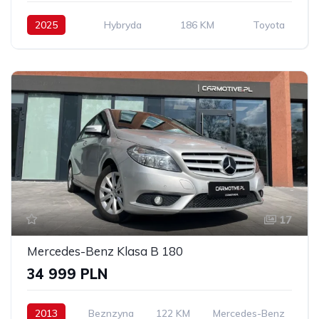
2025
Hybryda
186 KM
Toyota
17
Mercedes-Benz Klasa B 180
34 999 PLN
2013
Beznzyna
122 KM
Mercedes-Benz