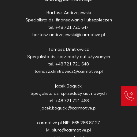
Bartosz Andrzejewski

Specjalista ds. finansowania i ubezpieczeń

tel. +48 721 721 647

bartosz.andrzejewski@carmotive.pl

Tomasz Dmitrowicz

Specjalista ds. sprzedaży aut używanych

tel. +48 721 721 648

tomasz.dmitrowicz@carmotive.pl

Jacek Bogucki

Specjalista ds. sprzedaży aut nowych

tel. +48 721 721 468

jacek.bogucki@carmotive.pl

carmotive.pl NIP: 665 286 87 27

M: biuro@carmotive.pl
