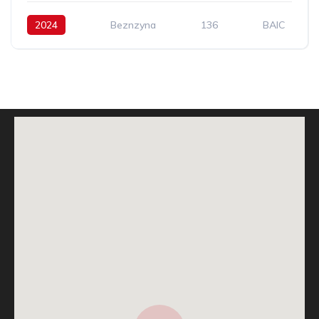
2024
Beznzyna
136
BAIC