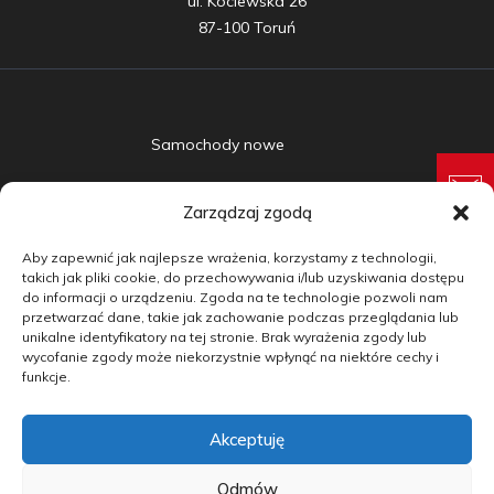
ul. Kociewska 26

87-100 Toruń
Samochody nowe
Samochody używane
Zarządzaj zgodą
Auta w leasingu
Aby zapewnić jak najlepsze wrażenia, korzystamy z technologii,
Doradztwo
takich jak pliki cookie, do przechowywania i/lub uzyskiwania dostępu
do informacji o urządzeniu. Zgoda na te technologie pozwoli nam
przetwarzać dane, takie jak zachowanie podczas przeglądania lub
Finansowanie
unikalne identyfikatory na tej stronie. Brak wyrażenia zgody lub
wycofanie zgody może niekorzystnie wpłynąć na niektóre cechy i
Kontakt
funkcje.
Blog
Akceptuję
copyright by carmotive.pl 2026©
Odmów