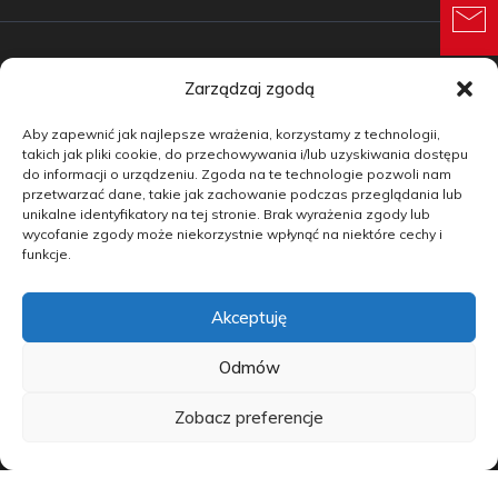
Zarządzaj zgodą
Samochody nowe
Aby zapewnić jak najlepsze wrażenia, korzystamy z technologii,
Samochody używane
takich jak pliki cookie, do przechowywania i/lub uzyskiwania dostępu
do informacji o urządzeniu. Zgoda na te technologie pozwoli nam
Auta w leasingu
przetwarzać dane, takie jak zachowanie podczas przeglądania lub
unikalne identyfikatory na tej stronie. Brak wyrażenia zgody lub
Doradztwo
wycofanie zgody może niekorzystnie wpłynąć na niektóre cechy i
funkcje.
Finansowanie
Akceptuję
Kontakt
Blog
Odmów
Zobacz preferencje
copyright by carmotive.pl 2026©