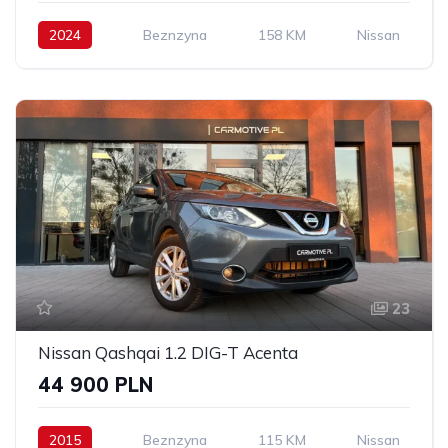
2024
Beznzyna
158 KM
Nissan
23
Nissan Qashqai 1.2 DIG-T Acenta
44 900 PLN
2015
Beznzyna
115 KM
Nissan