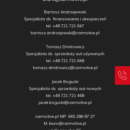
Bartosz Andrzejewski

Specjalista ds. finansowania i ubezpieczeń

tel. +48 721 721 647

bartosz.andrzejewski@carmotive.pl

Tomasz Dmitrowicz

Specjalista ds. sprzedaży aut używanych

tel. +48 721 721 648

tomasz.dmitrowicz@carmotive.pl

Jacek Bogucki

Specjalista ds. sprzedaży aut nowych

tel. +48 721 721 468

jacek.bogucki@carmotive.pl

carmotive.pl NIP: 665 286 87 27

M: biuro@carmotive.pl
