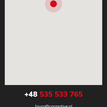
+48
535 533 765
biuro@carmotive.pl