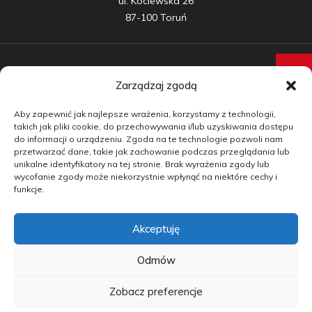
ul. Kociewska 26

87-100 Toruń
Zarządzaj zgodą
Samochody nowe
Aby zapewnić jak najlepsze wrażenia, korzystamy z technologii,
Samochody używane
takich jak pliki cookie, do przechowywania i/lub uzyskiwania dostępu
do informacji o urządzeniu. Zgoda na te technologie pozwoli nam
Auta w leasingu
przetwarzać dane, takie jak zachowanie podczas przeglądania lub
unikalne identyfikatory na tej stronie. Brak wyrażenia zgody lub
Doradztwo
wycofanie zgody może niekorzystnie wpłynąć na niektóre cechy i
funkcje.
Finansowanie
Akceptuję
Kontakt
Blog
Odmów
Zobacz preferencje
copyright by carmotive.pl 2026©