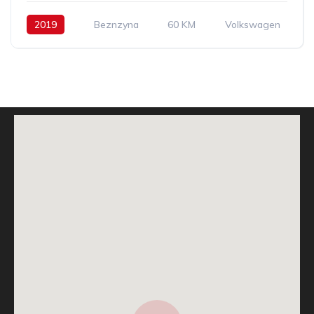
2019
Beznzyna
60 KM
Volkswagen