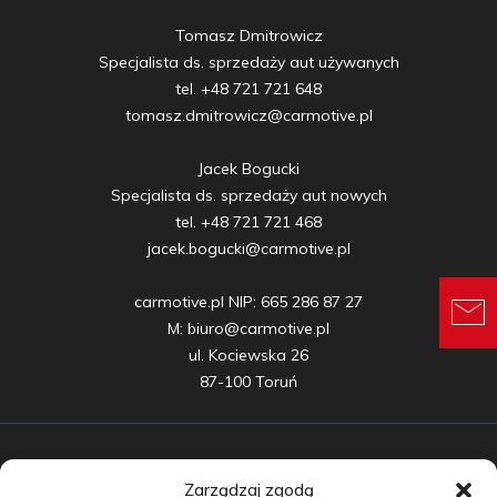
Tomasz Dmitrowicz

Specjalista ds. sprzedaży aut używanych

tel. +48 721 721 648

tomasz.dmitrowicz@carmotive.pl

Jacek Bogucki

Specjalista ds. sprzedaży aut nowych

tel. +48 721 721 468

jacek.bogucki@carmotive.pl

carmotive.pl NIP: 665 286 87 27

M: biuro@carmotive.pl

ul. Kociewska 26

87-100 Toruń
Zarządzaj zgodą