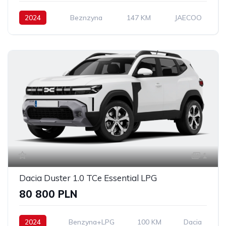
2024
Beznzyna
147 KM
JAECOO
1
Dacia Duster 1.0 TCe Essential LPG
80 800 PLN
2024
Benzyna+LPG
100 KM
Dacia