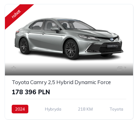
rabat
7
Toyota Camry 2,5 Hybrid Dynamic Force
178 396 PLN
2024
Hybryda
218 KM
Toyota