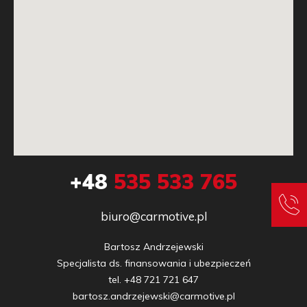
+48
535 533 765
biuro@carmotive.pl
Bartosz Andrzejewski

Specjalista ds. finansowania i ubezpieczeń

tel. +48 721 721 647

bartosz.andrzejewski@carmotive.pl
