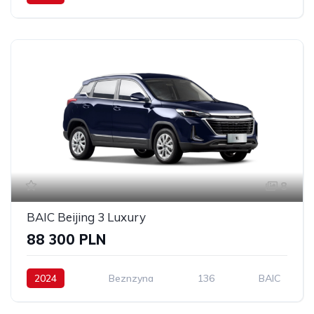
8
BAIC Beijing 3 Luxury
88 300 PLN
2024
Beznzyna
136
BAIC