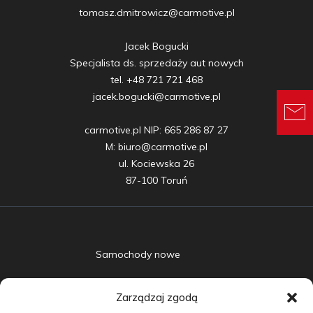
tomasz.dmitrowicz@carmotive.pl

Jacek Bogucki

Specjalista ds. sprzedaży aut nowych

tel. +48 721 721 468

jacek.bogucki@carmotive.pl

carmotive.pl NIP: 665 286 87 27

M: biuro@carmotive.pl

ul. Kociewska 26

87-100 Toruń
Samochody nowe
Samochody używane
Zarządzaj zgodą
Auta w leasingu