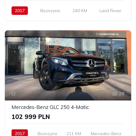
2017
Beznzyna
240 KM
Land Rover
20
Mercedes-Benz GLC 250 4-Matic
102 999 PLN
2017
Beznzyna
211 KM
Mercedes-Benz