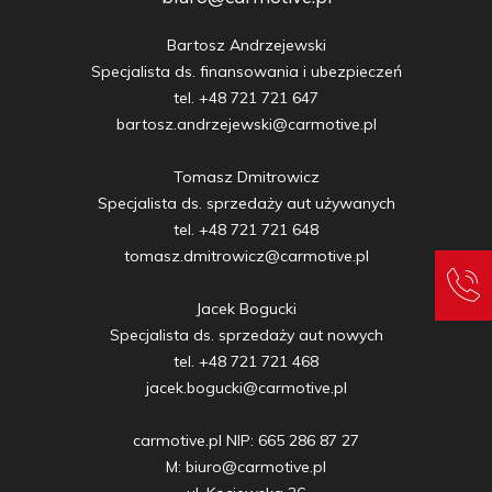
Bartosz Andrzejewski

Specjalista ds. finansowania i ubezpieczeń

tel. +48 721 721 647

bartosz.andrzejewski@carmotive.pl

Tomasz Dmitrowicz

Specjalista ds. sprzedaży aut używanych

tel. +48 721 721 648

tomasz.dmitrowicz@carmotive.pl

Jacek Bogucki

Specjalista ds. sprzedaży aut nowych

tel. +48 721 721 468

jacek.bogucki@carmotive.pl

carmotive.pl NIP: 665 286 87 27

M: biuro@carmotive.pl
