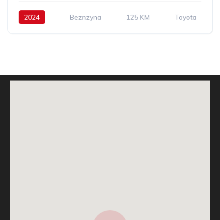
2024
Beznzyna
125 KM
Toyota