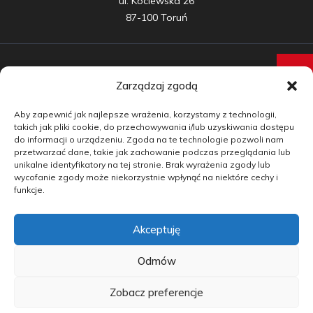
ul. Kociewska 26

87-100 Toruń
Zarządzaj zgodą
Samochody nowe
Aby zapewnić jak najlepsze wrażenia, korzystamy z technologii,
Samochody używane
takich jak pliki cookie, do przechowywania i/lub uzyskiwania dostępu
do informacji o urządzeniu. Zgoda na te technologie pozwoli nam
Auta w leasingu
przetwarzać dane, takie jak zachowanie podczas przeglądania lub
unikalne identyfikatory na tej stronie. Brak wyrażenia zgody lub
Doradztwo
wycofanie zgody może niekorzystnie wpłynąć na niektóre cechy i
funkcje.
Finansowanie
Akceptuję
Kontakt
Blog
Odmów
Zobacz preferencje
copyright by carmotive.pl 2026©