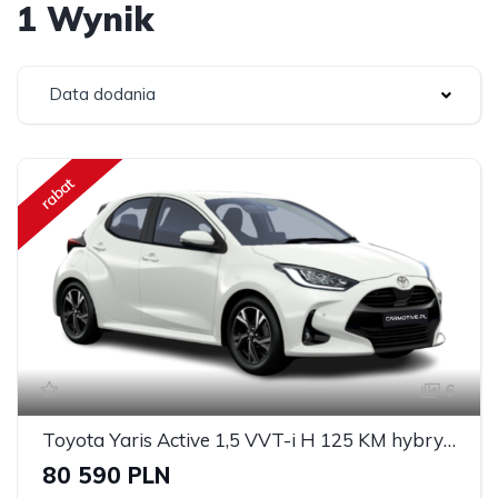
1 Wynik
Data dodania
rabat
6
Toyota Yaris Active 1,5 VVT-i H 125 KM hybryda
80 590 PLN