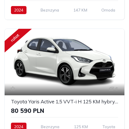
2024
Beznzyna
147 KM
Omoda
rabat
6
Toyota Yaris Active 1,5 VVT-i H 125 KM hybryda
80 590 PLN
2024
Beznzyna
125 KM
Toyota