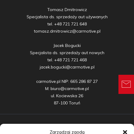
Tomasz Dmitrowicz

Specjalista ds. sprzedaży aut używanych

tel. +48 721 721 648

tomasz.dmitrowicz@carmotive.pl

Jacek Bogucki

Specjalista ds. sprzedaży aut nowych

tel. +48 721 721 468

jacek.bogucki@carmotive.pl

carmotive.pl NIP: 665 286 87 27

M: biuro@carmotive.pl

ul. Kociewska 26

87-100 Toruń
Zarządzaj zgodą