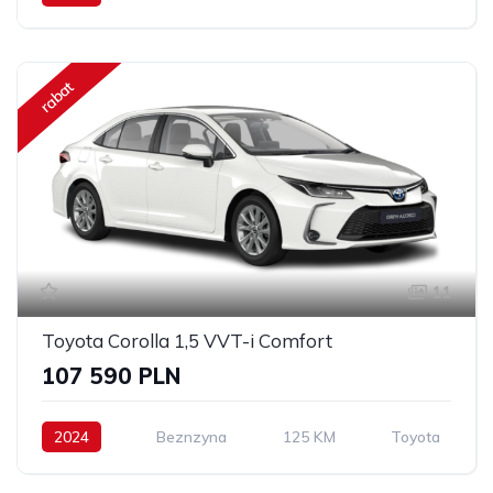
rabat
11
Toyota Corolla 1,5 VVT-i Comfort
107 590 PLN
2024
Beznzyna
125 KM
Toyota