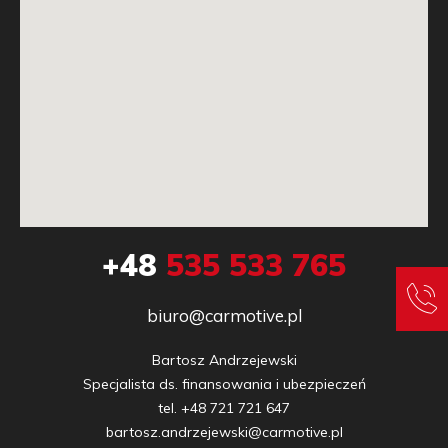
+48
535 533 765
biuro@carmotive.pl
Bartosz Andrzejewski

Specjalista ds. finansowania i ubezpieczeń

tel. +48 721 721 647

bartosz.andrzejewski@carmotive.pl
