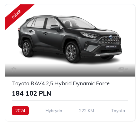
rabat
6
Toyota RAV4 2,5 Hybrid Dynamic Force
184 102 PLN
2024
Hybryda
222 KM
Toyota