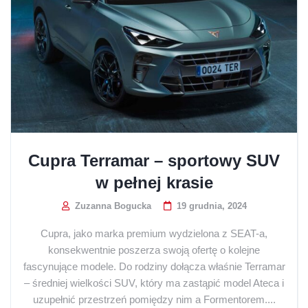
Cupra Terramar – sportowy SUV
w pełnej krasie
Zuzanna Bogucka
19 grudnia, 2024
Cupra, jako marka premium wydzielona z SEAT-a,
konsekwentnie poszerza swoją ofertę o kolejne
fascynujące modele. Do rodziny dołącza właśnie Terramar
– średniej wielkości SUV, który ma zastąpić model Ateca i
uzupełnić przestrzeń pomiędzy nim a Formentorem....