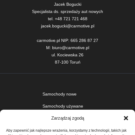
Jacek Bogucki

Specjalista ds. sprzedaży aut nowych

tel. +48 721 721 468

jacek.bogucki@carmotive.pl

carmotive.pl NIP: 665 286 87 27

M: biuro@carmotive.pl

ul. Kociewska 26

87-100 Toruń
Samochody nowe
Samochody używane
Zarządzaj zgodą
Auta w leasingu
Doradztwo
Aby zapewnić jak najlepsze wrażenia, korzystamy z technologii, takich jak