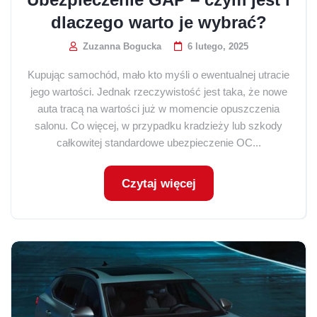
dlaczego warto je wybrać?
Zuzanna Bogucka
6 lutego, 2025
Kupując samochód, mało kto myśli o ewentualnej utracie
jego wartości. Jednak rzeczywistość jest taka, że nowe
auta tracą na wartości już w momencie opuszczenia
salonu. Co więcej, w przypadku kradzieży lub szkody
całkowitej standardowe ubezpieczenie OC...
Czytaj więcej