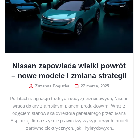
Nissan zapowiada wielki powrót
– nowe modele i zmiana strategii
Zuzanna Bogucka
27 marca, 2025
Po latach stagnacji i trudnych decyzji biznesowych, Nissan
wraca do gry z ambitnym planem produktowym. Wraz z
objęciem stanowiska dyrektora generalnego przez Ivana
Espinosę, firma szykuje prawdziwy wysyp nowych modeli
– zarówno elektrycznych, jak i hybrydowych...