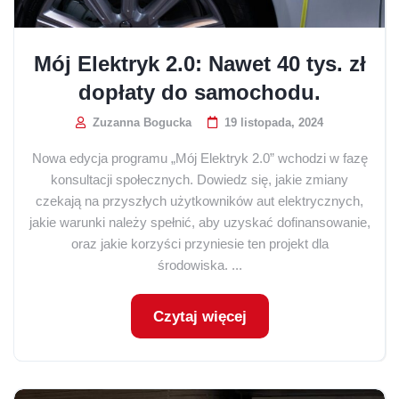
Mój Elektryk 2.0: Nawet 40 tys. zł
dopłaty do samochodu.
Zuzanna Bogucka
19 listopada, 2024
Nowa edycja programu „Mój Elektryk 2.0” wchodzi w fazę
konsultacji społecznych. Dowiedz się, jakie zmiany
czekają na przyszłych użytkowników aut elektrycznych,
jakie warunki należy spełnić, aby uzyskać dofinansowanie,
oraz jakie korzyści przyniesie ten projekt dla
środowiska. ...
Czytaj więcej