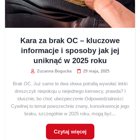
Kara za brak OC – kluczowe
informacje i sposoby jak jej
uniknąć w 2025 roku
Zuzanna Bogucka
29 maja, 2025
Brak OC. Już same te dwa słowa potrafią wywołać lekki
dreszczyk niepokoju u niejednego kierowcy, prawda? I
słusznie, bo choć ubezpieczenie Odpowiedzialności
Cywilnej to temat powszechnie znany, konsekwencje jego
braku, szczególnie w 2025 roku, mogą być...
Czytaj więcej