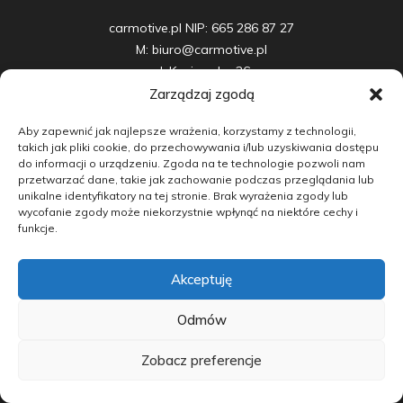
carmotive.pl NIP: 665 286 87 27

M: biuro@carmotive.pl

ul. Kociewska 26

87-100 Toruń
Zarządzaj zgodą
Aby zapewnić jak najlepsze wrażenia, korzystamy z technologii,
takich jak pliki cookie, do przechowywania i/lub uzyskiwania dostępu
do informacji o urządzeniu. Zgoda na te technologie pozwoli nam
przetwarzać dane, takie jak zachowanie podczas przeglądania lub
Samochody nowe
unikalne identyfikatory na tej stronie. Brak wyrażenia zgody lub
wycofanie zgody może niekorzystnie wpłynąć na niektóre cechy i
Samochody używane
funkcje.
Auta w leasingu
Akceptuję
Doradztwo
Odmów
Finansowanie
Zobacz preferencje
Kontakt