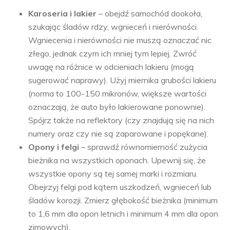
Karoseria i lakier
– obejdź samochód dookoła,
szukając śladów rdzy, wgnieceń i nierówności.
Wgniecenia i nierówności nie muszą oznaczać nic
złego, jednak czym ich mniej tym lepiej. Zwróć
uwagę na różnice w odcieniach lakieru (mogą
sugerować naprawy). Użyj miernika grubości lakieru
(norma to 100-150 mikronów, większe wartości
oznaczają, że auto było lakierowane ponownie).
Spójrz także na reflektory (czy znajdują się na nich
numery oraz czy nie są zaparowane i popękane).
Opony i felgi
– sprawdź równomierność zużycia
bieżnika na wszystkich oponach. Upewnij się, że
wszystkie opony są tej samej marki i rozmiaru.
Obejrzyj felgi pod kątem uszkodzeń, wgnieceń lub
śladów korozji. Zmierz głębokość bieżnika (minimum
to 1,6 mm dla opon letnich i minimum 4 mm dla opon
zimowych).