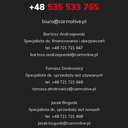
+48
535 533 765
biuro@carmotive.pl
Bartosz Andrzejewski

Specjalista ds. finansowania i ubezpieczeń

tel. +48 721 721 647

bartosz.andrzejewski@carmotive.pl

Tomasz Dmitrowicz

Specjalista ds. sprzedaży aut używanych

tel. +48 721 721 648

tomasz.dmitrowicz@carmotive.pl

Jacek Bogucki

Specjalista ds. sprzedaży aut nowych

tel. +48 721 721 468

jacek.bogucki@carmotive.pl
