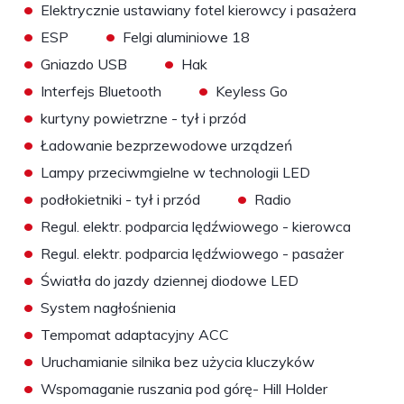
•
Elektrycznie ustawiany fotel kierowcy i pasażera
•
•
ESP
Felgi aluminiowe 18
•
•
Gniazdo USB
Hak
•
•
Interfejs Bluetooth
Keyless Go
•
kurtyny powietrzne - tył i przód
•
Ładowanie bezprzewodowe urządzeń
•
Lampy przeciwmgielne w technologii LED
•
•
podłokietniki - tył i przód
Radio
•
Regul. elektr. podparcia lędźwiowego - kierowca
•
Regul. elektr. podparcia lędźwiowego - pasażer
•
Światła do jazdy dziennej diodowe LED
•
System nagłośnienia
•
Tempomat adaptacyjny ACC
•
Uruchamianie silnika bez użycia kluczyków
•
Wspomaganie ruszania pod górę- Hill Holder