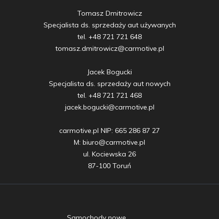
Tomasz Dmitrowicz

Specjalista ds. sprzedaży aut używanych

tel. +48 721 721 648

tomasz.dmitrowicz@carmotive.pl

Jacek Bogucki

Specjalista ds. sprzedaży aut nowych

tel. +48 721 721 468

jacek.bogucki@carmotive.pl

carmotive.pl NIP: 665 286 87 27

M: biuro@carmotive.pl

ul. Kociewska 26

87-100 Toruń
Samochody nowe