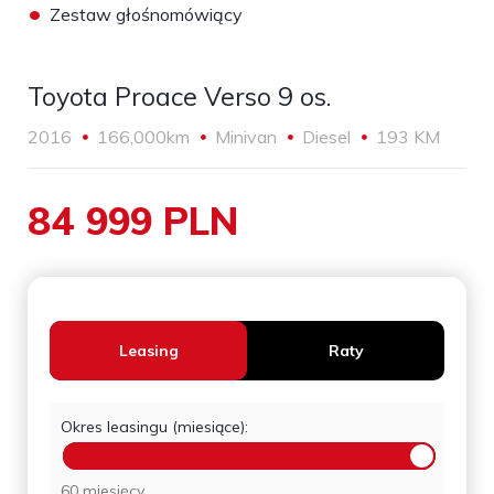
•
Zestaw głośnomówiący
Toyota Proace Verso 9 os.
2016
166,000km
Minivan
Diesel
193 KM
84 999 PLN
Leasing
Raty
Okres leasingu (miesiące):
60 miesięcy