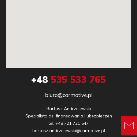
+48
535 533 765
biuro@carmotive.pl
Bartosz Andrzejewski

Specjalista ds. finansowania i ubezpieczeń

tel. +48 721 721 647

bartosz.andrzejewski@carmotive.pl
