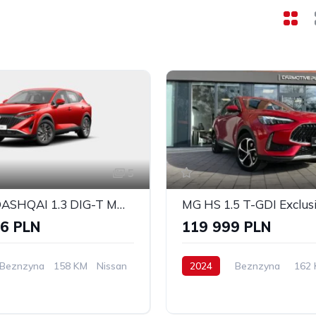
5
Nissan QASHQAI 1.3 DIG-T MHEV 158KM AT 2WD
MG HS 1.5 T-GDI Exclus
6 PLN
119 999 PLN
Beznzyna
158 KM
Nissan
2024
Beznzyna
162