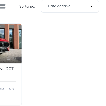
Data dodania
Sortuj po:
22
ive DCT
 KM
MG