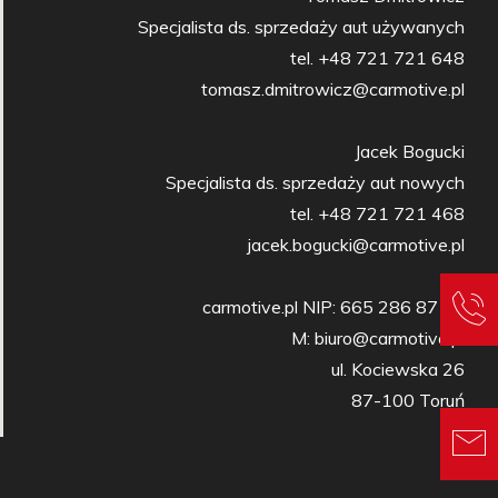
Specjalista ds. sprzedaży aut używanych

tel. +48 721 721 648

tomasz.dmitrowicz@carmotive.pl

Jacek Bogucki

Specjalista ds. sprzedaży aut nowych

tel. +48 721 721 468

jacek.bogucki@carmotive.pl

carmotive.pl NIP: 665 286 87 27

M: biuro@carmotive.pl

ul. Kociewska 26

87-100 Toruń