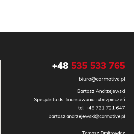
+48
535 533 765
biuro@carmotive.pl
Bartosz Andrzejewski

Specjalista ds. finansowania i ubezpieczeń

tel. +48 721 721 647

bartosz.andrzejewski@carmotive.pl

Tomasz Dmitrowicz
