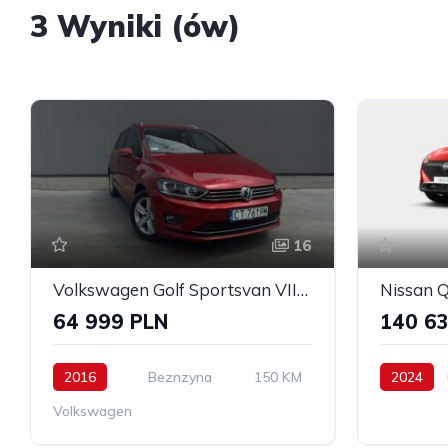
3 Wyniki (ów)
16
Volkswagen Golf Sportsvan VII SV 1.4 TSI BMT Highline DSG
64 999 PLN
140 63
2016
Beznzyna
150 KM
2024
Volkswagen