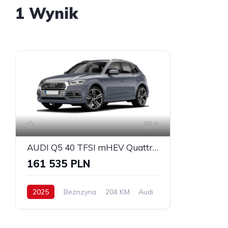
1 Wynik
5
AUDI Q5 40 TFSI mHEV Quattro S Line S tronic
161 535 PLN
2025
Beznzyna
204 KM
Audi