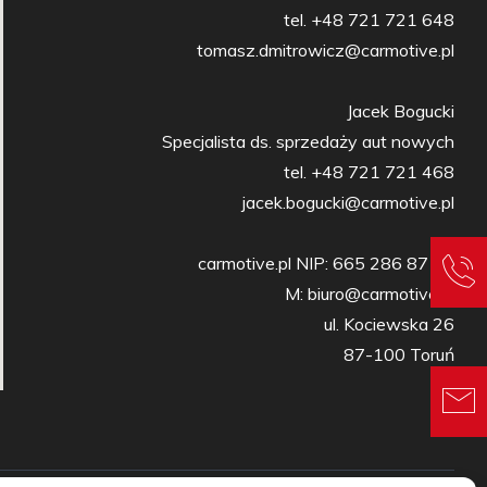
tel. +48 721 721 648

tomasz.dmitrowicz@carmotive.pl

Jacek Bogucki

Specjalista ds. sprzedaży aut nowych

tel. +48 721 721 468

jacek.bogucki@carmotive.pl

carmotive.pl NIP: 665 286 87 27

M: biuro@carmotive.pl

ul. Kociewska 26

87-100 Toruń