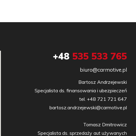
+48
535 533 765
biuro@carmotive.pl
Bartosz Andrzejewski

Specjalista ds. finansowania i ubezpieczeń

tel. +48 721 721 647

bartosz.andrzejewski@carmotive.pl

Tomasz Dmitrowicz

Specjalista ds. sprzedaży aut używanych
