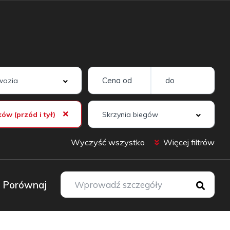
ków (przód i tył)
Wyczyść wszystko
Więcej filtrów
Porównaj