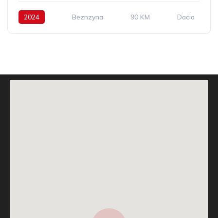
2024
Beznzyna
90 KM
Dacia