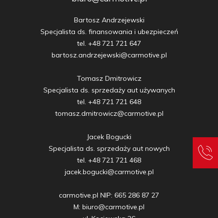
Bartosz Andrzejewski

Specjalista ds. finansowania i ubezpieczeń

tel. +48 721 721 647

bartosz.andrzejewski@carmotive.pl

Tomasz Dmitrowicz

Specjalista ds. sprzedaży aut używanych

tel. +48 721 721 648

tomasz.dmitrowicz@carmotive.pl

Jacek Bogucki

Specjalista ds. sprzedaży aut nowych

tel. +48 721 721 468

jacek.bogucki@carmotive.pl

carmotive.pl NIP: 665 286 87 27

M: biuro@carmotive.pl
