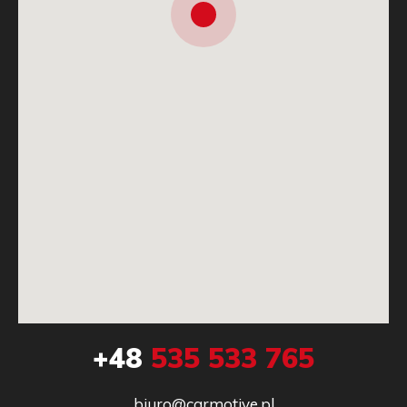
+48
535 533 765
biuro@carmotive.pl