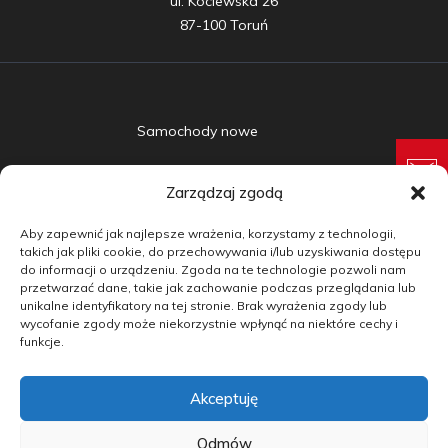
ul. Kociewska 26

87-100 Toruń
Samochody nowe
Samochody używane
Zarządzaj zgodą
Auta w leasingu
Aby zapewnić jak najlepsze wrażenia, korzystamy z technologii,
Doradztwo
takich jak pliki cookie, do przechowywania i/lub uzyskiwania dostępu
do informacji o urządzeniu. Zgoda na te technologie pozwoli nam
przetwarzać dane, takie jak zachowanie podczas przeglądania lub
Finansowanie
unikalne identyfikatory na tej stronie. Brak wyrażenia zgody lub
wycofanie zgody może niekorzystnie wpłynąć na niektóre cechy i
Kontakt
funkcje.
Blog
Akceptuję
copyright by carmotive.pl 2026©
Odmów