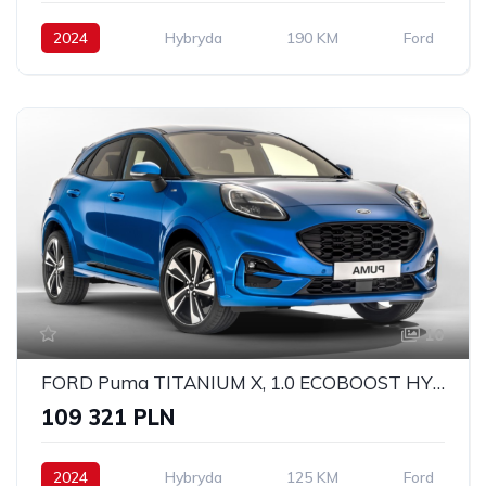
2024
Hybryda
190 KM
Ford
10
FORD Puma TITANIUM X, 1.0 ECOBOOST HYBRID 125KM, POWERSHIFT A7
109 321 PLN
2024
Hybryda
125 KM
Ford