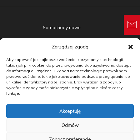
Samochody nowe
Samochody używane
Zarządzaj zgodą
Auta w leasingu
Aby zapewnić jak najlepsze wrażenia, korzystamy z technologii,
Doradztwo
takich jak pliki cookie, do przechowywania i/lub uzyskiwania dostępu
do informacji o urządzeniu. Zgoda na te technologie pozwoli nam
przetwarzać dane, takie jak zachowanie podczas przeglądania lub
Finansowanie
unikalne identyfikatory na tej stronie. Brak wyrażenia zgody lub
wycofanie zgody może niekorzystnie wpłynąć na niektóre cechy i
Kontakt
funkcje.
Blog
Akceptuję
copyright by carmotive.pl 2026©
Odmów
Zobacz preferencje