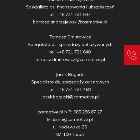
Specjalista ds. finansowania i ubezpieczeń

tel. +48 721 721 647

bartosz.andrzejewski@carmotive.pl

Tomasz Dmitrowicz

Specjalista ds. sprzedaży aut używanych

tel. +48 721 721 648

tomasz.dmitrowicz@carmotive.pl

Jacek Bogucki

Specjalista ds. sprzedaży aut nowych

tel. +48 721 721 468

jacek.bogucki@carmotive.pl

carmotive.pl NIP: 665 286 87 27

M: biuro@carmotive.pl

ul. Kociewska 26

87-100 Toruń