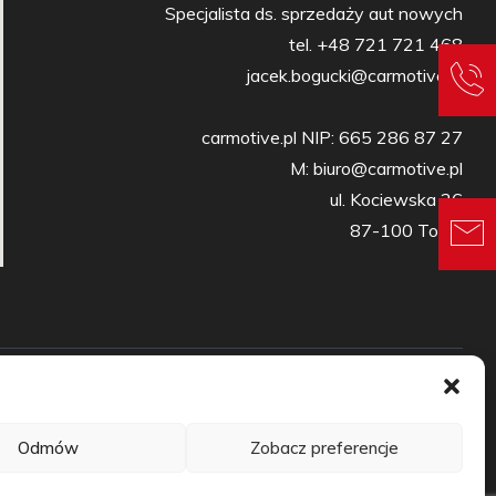
Specjalista ds. sprzedaży aut nowych

tel. +48 721 721 468

jacek.bogucki@carmotive.pl

carmotive.pl NIP: 665 286 87 27

M: biuro@carmotive.pl

ul. Kociewska 26

87-100 Toruń
sowanie
Kontakt
Blog
Odmów
Zobacz preferencje