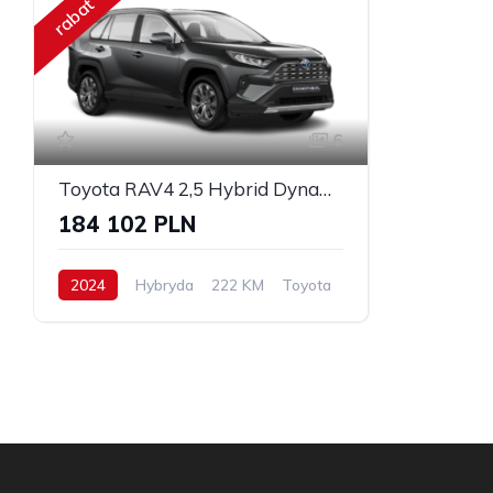
rabat
6
Toyota RAV4 2,5 Hybrid Dynamic Force
184 102 PLN
2024
Hybryda
222 KM
Toyota