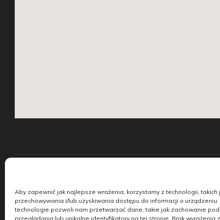
Samochody nowe
Samo
Aby zapewnić jak najlepsze wrażenia, korzystamy z technologii, takich j
przechowywania i/lub uzyskiwania dostępu do informacji o urządzeniu.
technologie pozwoli nam przetwarzać dane, takie jak zachowanie po
przeglądania lub unikalne identyfikatory na tej stronie. Brak wyrażenia 