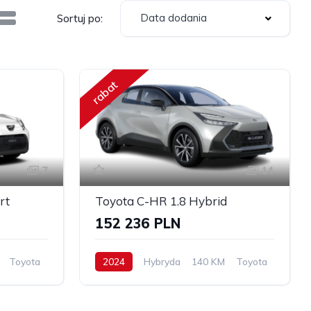
Data dodania
Sortuj po:
rabat
7
14
rt
Toyota C-HR 1.8 Hybrid
152 236 PLN
Toyota
2024
Hybryda
140 KM
Toyota