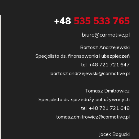
+48
535 533 765
biuro@carmotive.pl
Bartosz Andrzejewski

Specjalista ds. finansowania i ubezpieczeń

tel. +48 721 721 647

bartosz.andrzejewski@carmotive.pl

Tomasz Dmitrowicz

Specjalista ds. sprzedaży aut używanych

tel. +48 721 721 648

tomasz.dmitrowicz@carmotive.pl

Jacek Bogucki
