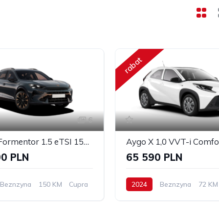
rabat
6
CUPRA Formentor 1.5 eTSI 150 KM DSG
Aygo X 1,0 VVT-i Comfo
00 PLN
65 590 PLN
Beznzyna
150 KM
Cupra
2024
Beznzyna
72 KM