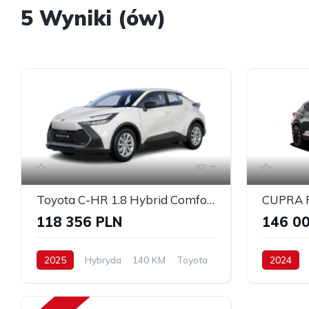
5 Wyniki (ów)
7
Toyota C-HR 1.8 Hybrid Comfort
118 356 PLN
146 0
2025
Hybryda
140 KM
Toyota
2024