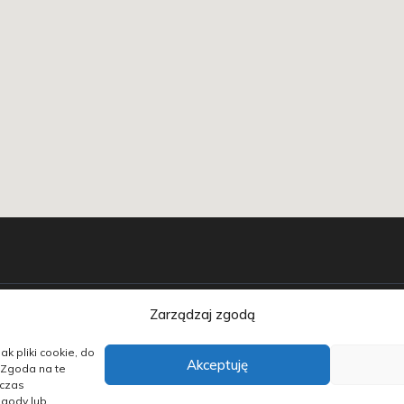
Zarządzaj zgodą
chody używane
Auta w leasingu
Doradztwo
Finan
ak pliki cookie, do
Akceptuję
 Zgoda na te
dczas
zgody lub