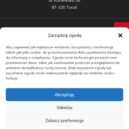
ul. Kociewska 26

87-100 Toruń
Zarządzaj zgodą
Samochody nowe
Aby zapewnić jak najlepsze wrażenia, korzystamy z technologii,
Samochody używane
takich jak pliki cookie, do przechowywania i/lub uzyskiwania dostępu
do informacji o urządzeniu. Zgoda na te technologie pozwoli nam
Auta w leasingu
przetwarzać dane, takie jak zachowanie podczas przeglądania lub
unikalne identyfikatory na tej stronie. Brak wyrażenia zgody lub
Doradztwo
wycofanie zgody może niekorzystnie wpłynąć na niektóre cechy i
funkcje.
Finansowanie
Akceptuję
Kontakt
Blog
Odmów
Zobacz preferencje
copyright by carmotive.pl 2026©