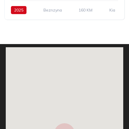
2025
Beznzyna
160 KM
Kia