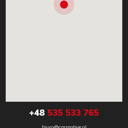
+48
535 533 765
biuro@carmotive.pl