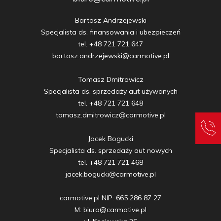
Bartosz Andrzejewski

Specjalista ds. finansowania i ubezpieczeń

tel. +48 721 721 647

bartosz.andrzejewski@carmotive.pl

Tomasz Dmitrowicz

Specjalista ds. sprzedaży aut używanych

tel. +48 721 721 648

tomasz.dmitrowicz@carmotive.pl

Jacek Bogucki

Specjalista ds. sprzedaży aut nowych

tel. +48 721 721 468

jacek.bogucki@carmotive.pl

carmotive.pl NIP: 665 286 87 27

M: biuro@carmotive.pl
