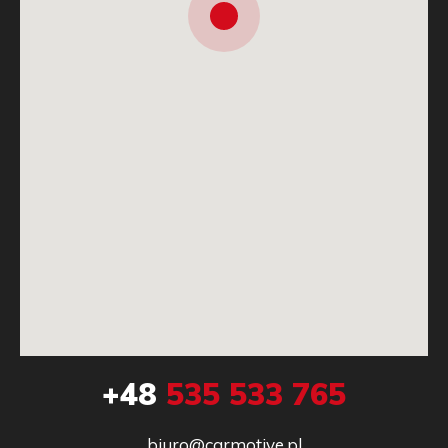
+48
535 533 765
biuro@carmotive.pl