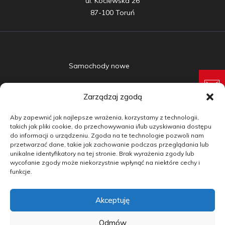
ul. Kociewska 26

87-100 Toruń
Samochody nowe
Samochody używane
Zarządzaj zgodą
Auta w leasingu
Aby zapewnić jak najlepsze wrażenia, korzystamy z technologii,
Doradztwo
takich jak pliki cookie, do przechowywania i/lub uzyskiwania dostępu
do informacji o urządzeniu. Zgoda na te technologie pozwoli nam
przetwarzać dane, takie jak zachowanie podczas przeglądania lub
Finansowanie
unikalne identyfikatory na tej stronie. Brak wyrażenia zgody lub
wycofanie zgody może niekorzystnie wpłynąć na niektóre cechy i
Kontakt
funkcje.
Blog
Akceptuję
copyright by carmotive.pl 2026©
Odmów