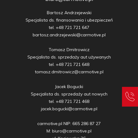
Bartosz Andrzejewski

Specjalista ds. finansowania i ubezpieczeń

tel. +48 721 721 647

bartosz.andrzejewski@carmotive.pl

Tomasz Dmitrowicz

Specjalista ds. sprzedaży aut używanych

tel. +48 721 721 648

tomasz.dmitrowicz@carmotive.pl

Jacek Bogucki

Specjalista ds. sprzedaży aut nowych

tel. +48 721 721 468

jacek.bogucki@carmotive.pl

carmotive.pl NIP: 665 286 87 27

M: biuro@carmotive.pl
