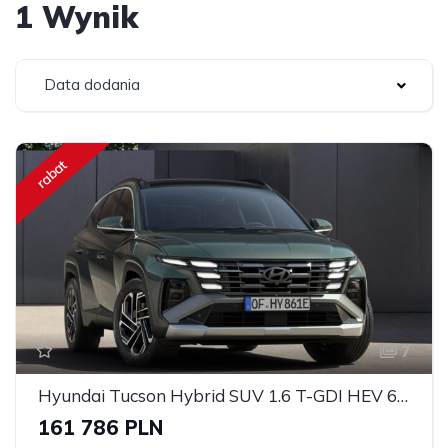
1 Wynik
Data dodania
rabat
7
Hyundai Tucson Hybrid SUV 1.6 T-GDI HEV 6AT 2WD Executive 2024
161 786 PLN