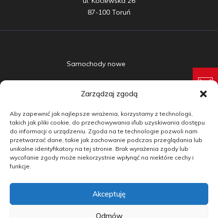
ul. Kociewska 26

87-100 Toruń
Samochody nowe
Samochody używane
Zarządzaj zgodą
Auta w leasingu
Aby zapewnić jak najlepsze wrażenia, korzystamy z technologii,
Doradztwo
takich jak pliki cookie, do przechowywania i/lub uzyskiwania dostępu
do informacji o urządzeniu. Zgoda na te technologie pozwoli nam
przetwarzać dane, takie jak zachowanie podczas przeglądania lub
Finansowanie
unikalne identyfikatory na tej stronie. Brak wyrażenia zgody lub
wycofanie zgody może niekorzystnie wpłynąć na niektóre cechy i
Kontakt
funkcje.
Blog
Akceptuję
copyright by carmotive.pl 2026©
Odmów