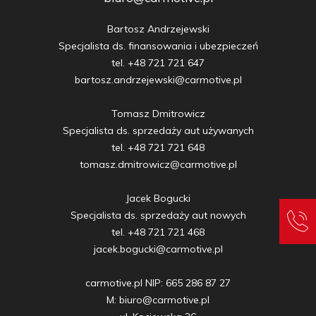
Bartosz Andrzejewski

Specjalista ds. finansowania i ubezpieczeń

tel. +48 721 721 647

bartosz.andrzejewski@carmotive.pl

Tomasz Dmitrowicz

Specjalista ds. sprzedaży aut używanych

tel. +48 721 721 648

tomasz.dmitrowicz@carmotive.pl

Jacek Bogucki

Specjalista ds. sprzedaży aut nowych

tel. +48 721 721 468

jacek.bogucki@carmotive.pl

carmotive.pl NIP: 665 286 87 27

M: biuro@carmotive.pl
