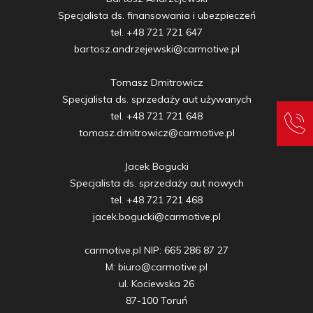
Specjalista ds. finansowania i ubezpieczeń

tel. +48 721 721 647

bartosz.andrzejewski@carmotive.pl

Tomasz Dmitrowicz

Specjalista ds. sprzedaży aut używanych

tel. +48 721 721 648

tomasz.dmitrowicz@carmotive.pl

Jacek Bogucki

Specjalista ds. sprzedaży aut nowych

tel. +48 721 721 468

jacek.bogucki@carmotive.pl

carmotive.pl NIP: 665 286 87 27

M: biuro@carmotive.pl

ul. Kociewska 26

87-100 Toruń