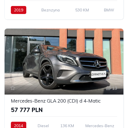
2019
Beznzyna
530 KM
BMW
13
Mercedes-Benz GLA 200 (CDI) d 4-Matic
57 777 PLN
2014
Diesel
136 KM
Mercedes-Benz