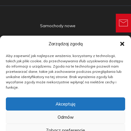
Samochody nowe
Samochody używane
Zarządzaj zgodą
Auta w leasingu
Aby zapewnić jak najlepsze wrażenia, korzystamy z technologii,
Doradztwo
takich jak pliki cookie, do przechowywania i/lub uzyskiwania dostępu
do informacji o urządzeniu. Zgoda na te technologie pozwoli nam
przetwarzać dane, takie jak zachowanie podczas przeglądania lub
Finansowanie
unikalne identyfikatory na tej stronie. Brak wyrażenia zgody lub
wycofanie zgody może niekorzystnie wpłynąć na niektóre cechy i
Kontakt
funkcje.
Blog
Akceptuję
copyright by carmotive.pl 2026©
Odmów
Zobacz preferencje