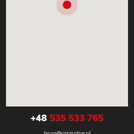
+48
535 533 765
biuro@carmotive.pl