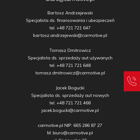
Bartosz Andrzejewski

Specjalista ds. finansowania i ubezpieczeń

tel. +48 721 721 647

bartosz.andrzejewski@carmotive.pl

Tomasz Dmitrowicz

Specjalista ds. sprzedaży aut używanych

tel. +48 721 721 648

tomasz.dmitrowicz@carmotive.pl

Jacek Bogucki

Specjalista ds. sprzedaży aut nowych

tel. +48 721 721 468

jacek.bogucki@carmotive.pl

carmotive.pl NIP: 665 286 87 27

M: biuro@carmotive.pl
