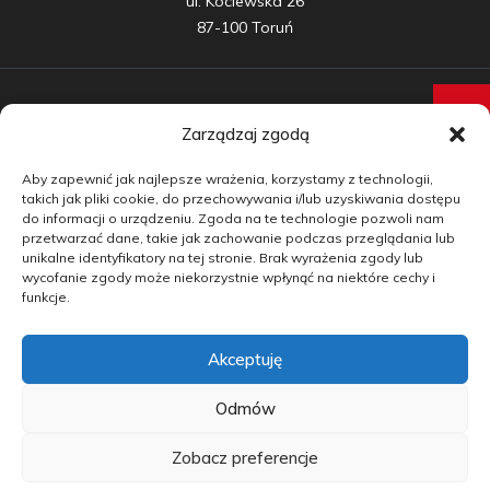
ul. Kociewska 26

87-100 Toruń
Zarządzaj zgodą
Samochody nowe
Aby zapewnić jak najlepsze wrażenia, korzystamy z technologii,
Samochody używane
takich jak pliki cookie, do przechowywania i/lub uzyskiwania dostępu
do informacji o urządzeniu. Zgoda na te technologie pozwoli nam
Auta w leasingu
przetwarzać dane, takie jak zachowanie podczas przeglądania lub
unikalne identyfikatory na tej stronie. Brak wyrażenia zgody lub
Doradztwo
wycofanie zgody może niekorzystnie wpłynąć na niektóre cechy i
funkcje.
Finansowanie
Akceptuję
Kontakt
Blog
Odmów
Zobacz preferencje
copyright by carmotive.pl 2026©