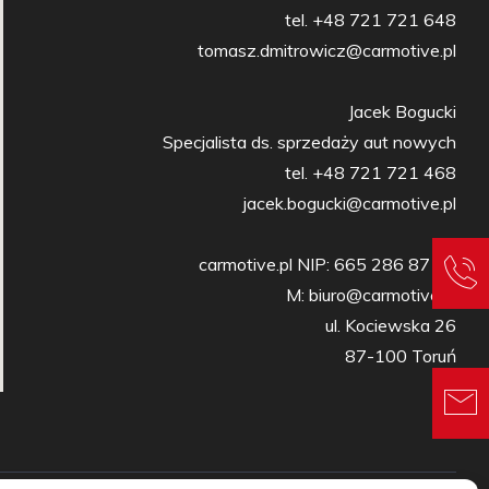
tel. +48 721 721 648

tomasz.dmitrowicz@carmotive.pl

Jacek Bogucki

Specjalista ds. sprzedaży aut nowych

tel. +48 721 721 468

jacek.bogucki@carmotive.pl

carmotive.pl NIP: 665 286 87 27

M: biuro@carmotive.pl

ul. Kociewska 26

87-100 Toruń