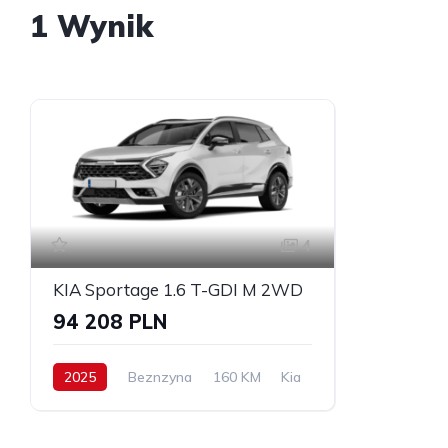
1 Wynik
4
KIA Sportage 1.6 T-GDI M 2WD
94 208 PLN
2025
Beznzyna
160 KM
Kia