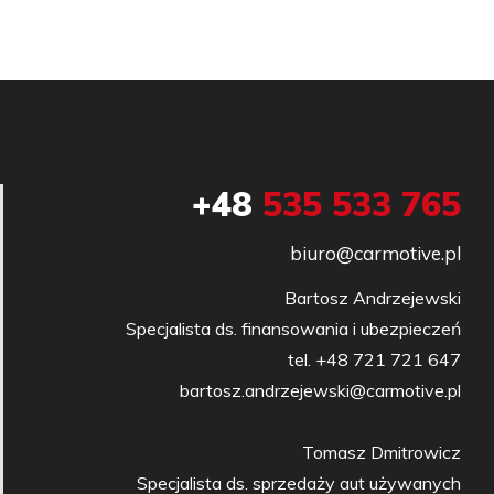
+48
535 533 765
biuro@carmotive.pl
Bartosz Andrzejewski

Specjalista ds. finansowania i ubezpieczeń

tel. +48 721 721 647

bartosz.andrzejewski@carmotive.pl

Tomasz Dmitrowicz

Specjalista ds. sprzedaży aut używanych
