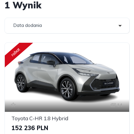
1 Wynik
Data dodania
rabat
14
Toyota C-HR 1.8 Hybrid
152 236 PLN