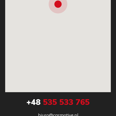
+48
535 533 765
biuro@carmotive.pl