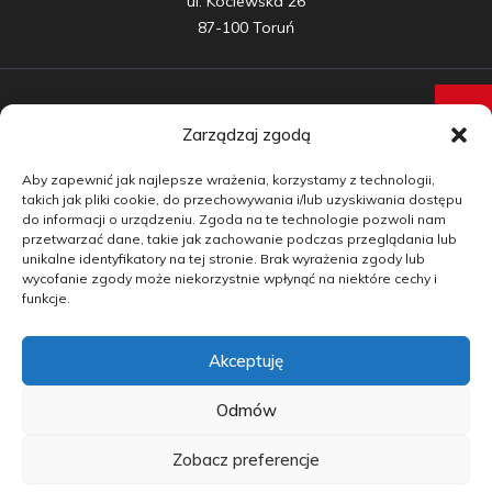
ul. Kociewska 26

87-100 Toruń
Zarządzaj zgodą
Samochody nowe
Aby zapewnić jak najlepsze wrażenia, korzystamy z technologii,
Samochody używane
takich jak pliki cookie, do przechowywania i/lub uzyskiwania dostępu
do informacji o urządzeniu. Zgoda na te technologie pozwoli nam
Auta w leasingu
przetwarzać dane, takie jak zachowanie podczas przeglądania lub
unikalne identyfikatory na tej stronie. Brak wyrażenia zgody lub
Doradztwo
wycofanie zgody może niekorzystnie wpłynąć na niektóre cechy i
funkcje.
Finansowanie
Akceptuję
Kontakt
Blog
Odmów
Zobacz preferencje
copyright by carmotive.pl 2026©