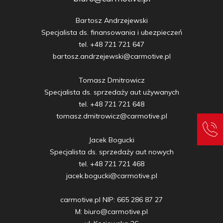
Bartosz Andrzejewski

Specjalista ds. finansowania i ubezpieczeń

tel. +48 721 721 647

bartosz.andrzejewski@carmotive.pl

Tomasz Dmitrowicz

Specjalista ds. sprzedaży aut używanych

tel. +48 721 721 648

tomasz.dmitrowicz@carmotive.pl

Jacek Bogucki

Specjalista ds. sprzedaży aut nowych

tel. +48 721 721 468

jacek.bogucki@carmotive.pl

carmotive.pl NIP: 665 286 87 27

M: biuro@carmotive.pl
