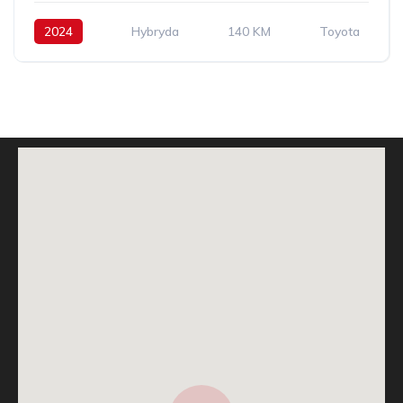
2024
Hybryda
140 KM
Toyota