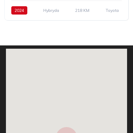
2024
Hybryda
218 KM
Toyota