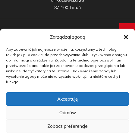
ul. Kociewska 26

87-100 Toruń
Zarządzaj zgodą
Samochody nowe
Aby zapewnić jak najlepsze wrażenia, korzystamy z technologii,
Samochody używane
takich jak pliki cookie, do przechowywania i/lub uzyskiwania dostępu
do informacji o urządzeniu. Zgoda na te technologie pozwoli nam
Auta w leasingu
przetwarzać dane, takie jak zachowanie podczas przeglądania lub
unikalne identyfikatory na tej stronie. Brak wyrażenia zgody lub
Doradztwo
wycofanie zgody może niekorzystnie wpłynąć na niektóre cechy i
funkcje.
Finansowanie
Akceptuję
Kontakt
Blog
Odmów
Zobacz preferencje
copyright by carmotive.pl 2026©