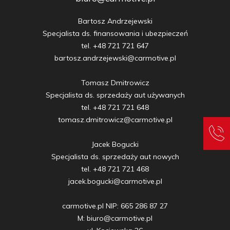
Bartosz Andrzejewski

Specjalista ds. finansowania i ubezpieczeń

tel. +48 721 721 647

bartosz.andrzejewski@carmotive.pl

Tomasz Dmitrowicz

Specjalista ds. sprzedaży aut używanych

tel. +48 721 721 648

tomasz.dmitrowicz@carmotive.pl

Jacek Bogucki

Specjalista ds. sprzedaży aut nowych

tel. +48 721 721 468

jacek.bogucki@carmotive.pl

carmotive.pl NIP: 665 286 87 27

M: biuro@carmotive.pl
