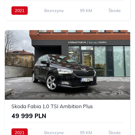
2021
Beznzyna
95 KM
Škoda
15
Skoda Fabia 1.0 TSI Ambition Plus
49 999 PLN
2021
Beznzyna
95 KM
Škoda