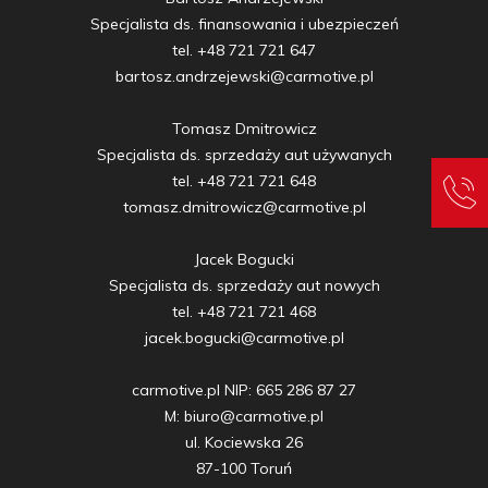
Specjalista ds. finansowania i ubezpieczeń

tel. +48 721 721 647

bartosz.andrzejewski@carmotive.pl

Tomasz Dmitrowicz

Specjalista ds. sprzedaży aut używanych

tel. +48 721 721 648

tomasz.dmitrowicz@carmotive.pl

Jacek Bogucki

Specjalista ds. sprzedaży aut nowych

tel. +48 721 721 468

jacek.bogucki@carmotive.pl

carmotive.pl NIP: 665 286 87 27

M: biuro@carmotive.pl

ul. Kociewska 26

87-100 Toruń