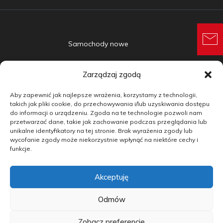
Samochody nowe
Samochody używane
Zarządzaj zgodą
Auta w leasingu
Aby zapewnić jak najlepsze wrażenia, korzystamy z technologii,
Doradztwo
takich jak pliki cookie, do przechowywania i/lub uzyskiwania dostępu
do informacji o urządzeniu. Zgoda na te technologie pozwoli nam
przetwarzać dane, takie jak zachowanie podczas przeglądania lub
Finansowanie
unikalne identyfikatory na tej stronie. Brak wyrażenia zgody lub
wycofanie zgody może niekorzystnie wpłynąć na niektóre cechy i
Kontakt
funkcje.
Blog
Akceptuję
copyright by carmotive.pl 2026©
Odmów
Zobacz preferencje