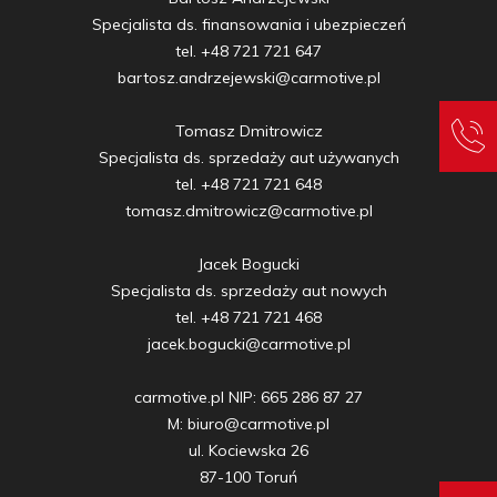
Specjalista ds. finansowania i ubezpieczeń

tel. +48 721 721 647

bartosz.andrzejewski@carmotive.pl

Tomasz Dmitrowicz

Specjalista ds. sprzedaży aut używanych

tel. +48 721 721 648

tomasz.dmitrowicz@carmotive.pl

Jacek Bogucki

Specjalista ds. sprzedaży aut nowych

tel. +48 721 721 468

jacek.bogucki@carmotive.pl

carmotive.pl NIP: 665 286 87 27

M: biuro@carmotive.pl

ul. Kociewska 26

87-100 Toruń