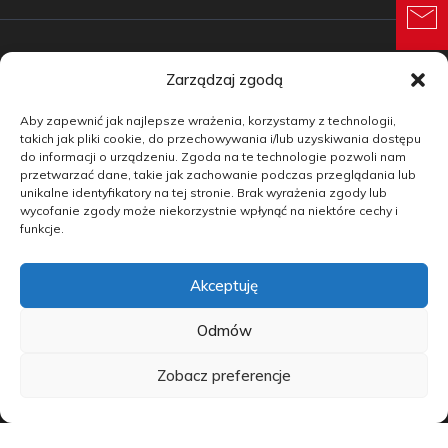
Zarządzaj zgodą
Samochody nowe
Aby zapewnić jak najlepsze wrażenia, korzystamy z technologii,
Samochody używane
takich jak pliki cookie, do przechowywania i/lub uzyskiwania dostępu
do informacji o urządzeniu. Zgoda na te technologie pozwoli nam
Auta w leasingu
przetwarzać dane, takie jak zachowanie podczas przeglądania lub
unikalne identyfikatory na tej stronie. Brak wyrażenia zgody lub
Doradztwo
wycofanie zgody może niekorzystnie wpłynąć na niektóre cechy i
funkcje.
Finansowanie
Akceptuję
Kontakt
Blog
Odmów
Zobacz preferencje
copyright by carmotive.pl 2026©