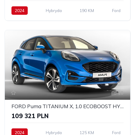
2024
Hybryda
190 KM
Ford
10
FORD Puma TITANIUM X, 1.0 ECOBOOST HYBRID 125KM, POWERSHIFT A7
109 321 PLN
2024
Hybryda
125 KM
Ford