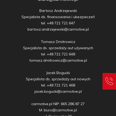
Bartosz Andrzejewski

Specjalista ds. finansowania i ubezpieczeń

tel. +48 721 721 647

bartosz.andrzejewski@carmotive.pl

Tomasz Dmitrowicz

Specjalista ds. sprzedaży aut używanych

tel. +48 721 721 648

tomasz.dmitrowicz@carmotive.pl

Jacek Bogucki

Specjalista ds. sprzedaży aut nowych

tel. +48 721 721 468

jacek.bogucki@carmotive.pl

carmotive.pl NIP: 665 286 87 27

M: biuro@carmotive.pl
