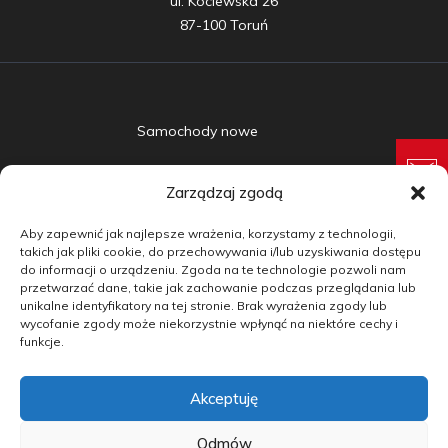
ul. Kociewska 26

87-100 Toruń
Samochody nowe
Samochody używane
Zarządzaj zgodą
Auta w leasingu
Aby zapewnić jak najlepsze wrażenia, korzystamy z technologii,
Doradztwo
takich jak pliki cookie, do przechowywania i/lub uzyskiwania dostępu
do informacji o urządzeniu. Zgoda na te technologie pozwoli nam
przetwarzać dane, takie jak zachowanie podczas przeglądania lub
Finansowanie
unikalne identyfikatory na tej stronie. Brak wyrażenia zgody lub
wycofanie zgody może niekorzystnie wpłynąć na niektóre cechy i
Kontakt
funkcje.
Blog
Akceptuję
copyright by carmotive.pl 2026©
Odmów