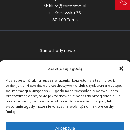
M: biuro@carmotive.pl

ul. Kociewska 26

87-100 Toruń
Samochody nowe
Samochody używane
Zarządzaj zgodą
Auta w leasingu
Aby zapewnić jak najlepsze wrażenia, korzystamy z technologii,
Doradztwo
takich jak pliki cookie, do przechowywania i/lub uzyskiwania dostępu
do informacji o urządzeniu. Zgoda na te technologie pozwoli nam
przetwarzać dane, takie jak zachowanie podczas przeglądania lub
Finansowanie
unikalne identyfikatory na tej stronie. Brak wyrażenia zgody lub
wycofanie zgody może niekorzystnie wpłynąć na niektóre cechy i
Kontakt
funkcje.
Blog
Akceptuję