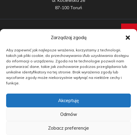
ul. Kociewska 26

87-100 Toruń
Zarządzaj zgodą
Samochody nowe
Aby zapewnić jak najlepsze wrażenia, korzystamy z technologii,
Samochody używane
takich jak pliki cookie, do przechowywania i/lub uzyskiwania dostępu
do informacji o urządzeniu. Zgoda na te technologie pozwoli nam
Auta w leasingu
przetwarzać dane, takie jak zachowanie podczas przeglądania lub
unikalne identyfikatory na tej stronie. Brak wyrażenia zgody lub
Doradztwo
wycofanie zgody może niekorzystnie wpłynąć na niektóre cechy i
funkcje.
Finansowanie
Akceptuję
Kontakt
Blog
Odmów
Zobacz preferencje
copyright by carmotive.pl 2026©