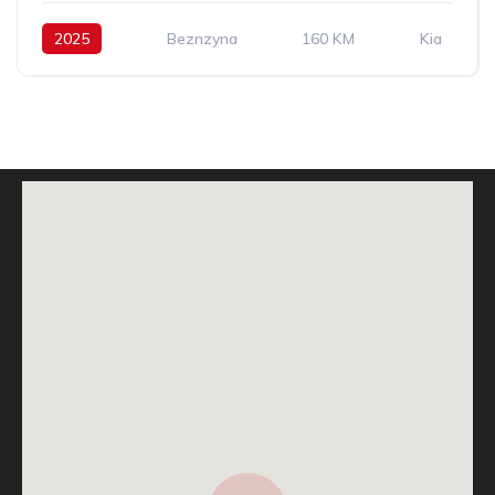
2025
Beznzyna
160 KM
Kia