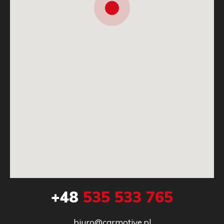
+48
535 533 765
biuro@carmotive.pl