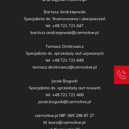
Bartosz Andrzejewski

Specjalista ds. finansowania i ubezpieczeń

tel. +48 721 721 647

bartosz.andrzejewski@carmotive.pl

Tomasz Dmitrowicz

Specjalista ds. sprzedaży aut używanych

tel. +48 721 721 648

tomasz.dmitrowicz@carmotive.pl

Jacek Bogucki

Specjalista ds. sprzedaży aut nowych

tel. +48 721 721 468

jacek.bogucki@carmotive.pl

carmotive.pl NIP: 665 286 87 27

M: biuro@carmotive.pl
