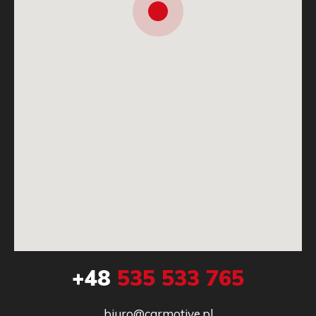
+48
535 533 765
biuro@carmotive.pl