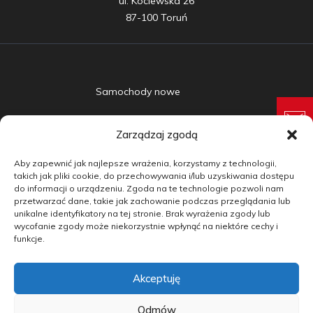
ul. Kociewska 26

87-100 Toruń
Samochody nowe
Samochody używane
Zarządzaj zgodą
Auta w leasingu
Aby zapewnić jak najlepsze wrażenia, korzystamy z technologii,
Doradztwo
takich jak pliki cookie, do przechowywania i/lub uzyskiwania dostępu
do informacji o urządzeniu. Zgoda na te technologie pozwoli nam
przetwarzać dane, takie jak zachowanie podczas przeglądania lub
Finansowanie
unikalne identyfikatory na tej stronie. Brak wyrażenia zgody lub
wycofanie zgody może niekorzystnie wpłynąć na niektóre cechy i
Kontakt
funkcje.
Blog
Akceptuję
copyright by carmotive.pl 2026©
Odmów