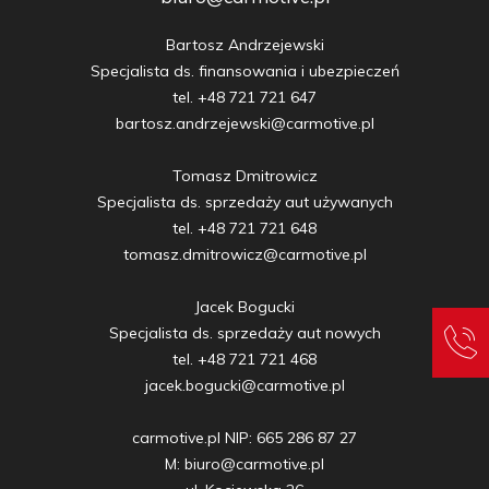
Bartosz Andrzejewski

Specjalista ds. finansowania i ubezpieczeń

tel. +48 721 721 647

bartosz.andrzejewski@carmotive.pl

Tomasz Dmitrowicz

Specjalista ds. sprzedaży aut używanych

tel. +48 721 721 648

tomasz.dmitrowicz@carmotive.pl

Jacek Bogucki

Specjalista ds. sprzedaży aut nowych

tel. +48 721 721 468

jacek.bogucki@carmotive.pl

carmotive.pl NIP: 665 286 87 27

M: biuro@carmotive.pl
