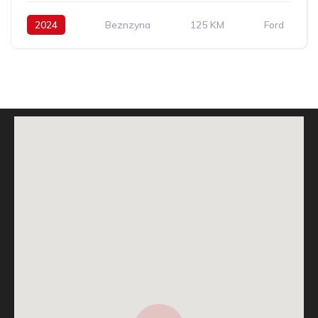
2024
Beznzyna
125 KM
Ford