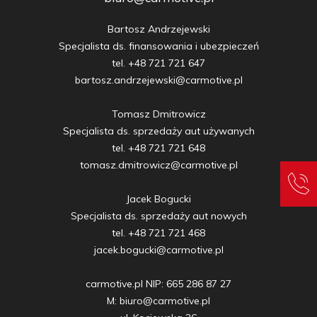
Bartosz Andrzejewski

Specjalista ds. finansowania i ubezpieczeń

tel. +48 721 721 647

bartosz.andrzejewski@carmotive.pl

Tomasz Dmitrowicz

Specjalista ds. sprzedaży aut używanych

tel. +48 721 721 648

tomasz.dmitrowicz@carmotive.pl

Jacek Bogucki

Specjalista ds. sprzedaży aut nowych

tel. +48 721 721 468

jacek.bogucki@carmotive.pl

carmotive.pl NIP: 665 286 87 27

M: biuro@carmotive.pl
