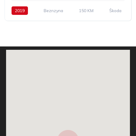
2019
Beznzyna
150 KM
Škoda