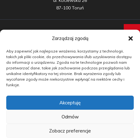
ul. Kociewska 26

87-100 Toruń
Zarządzaj zgodą
Samochody nowe
Aby zapewnić jak najlepsze wrażenia, korzystamy z technologii,
Samochody używane
takich jak pliki cookie, do przechowywania i/lub uzyskiwania dostępu
do informacji o urządzeniu. Zgoda na te technologie pozwoli nam
Auta w leasingu
przetwarzać dane, takie jak zachowanie podczas przeglądania lub
unikalne identyfikatory na tej stronie. Brak wyrażenia zgody lub
Doradztwo
wycofanie zgody może niekorzystnie wpłynąć na niektóre cechy i
funkcje.
Finansowanie
Akceptuję
Kontakt
Blog
Odmów
Zobacz preferencje
copyright by carmotive.pl 2026©