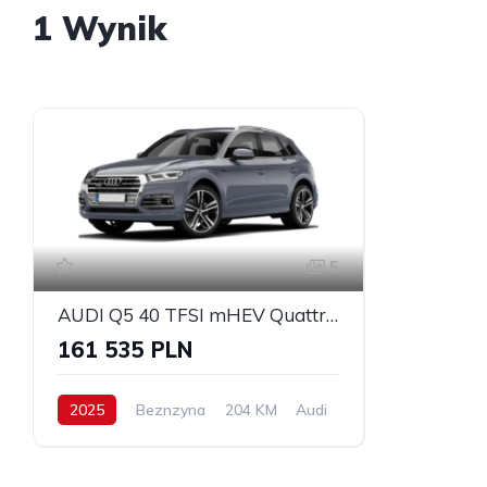
1 Wynik
5
AUDI Q5 40 TFSI mHEV Quattro S Line S tronic
161 535 PLN
2025
Beznzyna
204 KM
Audi