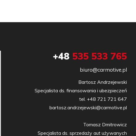
+48
535 533 765
biuro@carmotive.pl
Bartosz Andrzejewski

Specjalista ds. finansowania i ubezpieczeń

tel. +48 721 721 647

bartosz.andrzejewski@carmotive.pl

Tomasz Dmitrowicz

Specjalista ds. sprzedaży aut używanych
