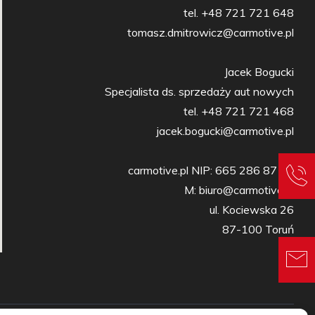
tel. +48 721 721 648

tomasz.dmitrowicz@carmotive.pl

Jacek Bogucki

Specjalista ds. sprzedaży aut nowych

tel. +48 721 721 468

jacek.bogucki@carmotive.pl

carmotive.pl NIP: 665 286 87 27

M: biuro@carmotive.pl

ul. Kociewska 26

87-100 Toruń