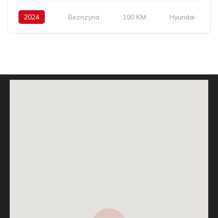
2024
Beznzyna
100 KM
Hyundai