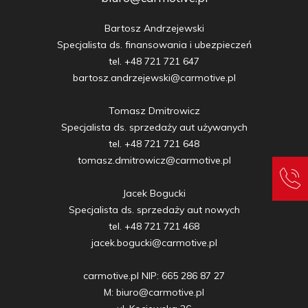
Bartosz Andrzejewski

Specjalista ds. finansowania i ubezpieczeń

tel. +48 721 721 647

bartosz.andrzejewski@carmotive.pl

Tomasz Dmitrowicz

Specjalista ds. sprzedaży aut używanych

tel. +48 721 721 648

tomasz.dmitrowicz@carmotive.pl

Jacek Bogucki

Specjalista ds. sprzedaży aut nowych

tel. +48 721 721 468

jacek.bogucki@carmotive.pl

carmotive.pl NIP: 665 286 87 27

M: biuro@carmotive.pl
