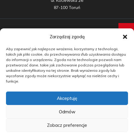
ul. Kociewska 26

87-100 Toruń
Zarządzaj zgodą
Samochody nowe
Aby zapewnić jak najlepsze wrażenia, korzystamy z technologii,
Samochody używane
takich jak pliki cookie, do przechowywania i/lub uzyskiwania dostępu
do informacji o urządzeniu. Zgoda na te technologie pozwoli nam
Auta w leasingu
przetwarzać dane, takie jak zachowanie podczas przeglądania lub
unikalne identyfikatory na tej stronie. Brak wyrażenia zgody lub
Doradztwo
wycofanie zgody może niekorzystnie wpłynąć na niektóre cechy i
funkcje.
Finansowanie
Akceptuję
Kontakt
Blog
Odmów
Zobacz preferencje
copyright by carmotive.pl 2026©