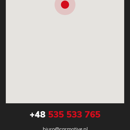
+48
535 533 765
biuro@carmotive.pl