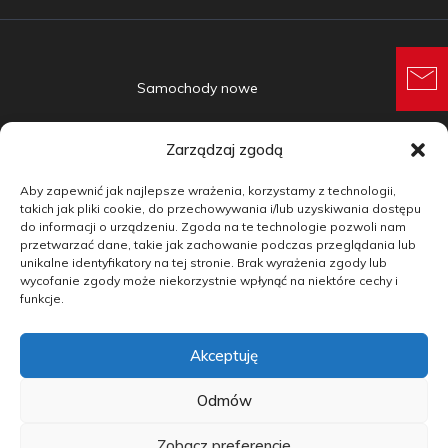
Samochody nowe
Samochody używane
Zarządzaj zgodą
Auta w leasingu
Aby zapewnić jak najlepsze wrażenia, korzystamy z technologii,
Doradztwo
takich jak pliki cookie, do przechowywania i/lub uzyskiwania dostępu
do informacji o urządzeniu. Zgoda na te technologie pozwoli nam
przetwarzać dane, takie jak zachowanie podczas przeglądania lub
Finansowanie
unikalne identyfikatory na tej stronie. Brak wyrażenia zgody lub
wycofanie zgody może niekorzystnie wpłynąć na niektóre cechy i
Kontakt
funkcje.
Blog
Akceptuję
copyright by carmotive.pl 2026©
Odmów
Zobacz preferencje