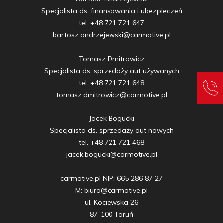
Specjalista ds. finansowania i ubezpieczeń

tel. +48 721 721 647

bartosz.andrzejewski@carmotive.pl

Tomasz Dmitrowicz

Specjalista ds. sprzedaży aut używanych

tel. +48 721 721 648

tomasz.dmitrowicz@carmotive.pl

Jacek Bogucki

Specjalista ds. sprzedaży aut nowych

tel. +48 721 721 468

jacek.bogucki@carmotive.pl

carmotive.pl NIP: 665 286 87 27

M: biuro@carmotive.pl

ul. Kociewska 26

87-100 Toruń