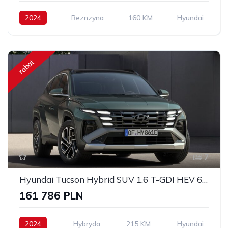
2024
Beznzyna
160 KM
Hyundai
rabat
7
Hyundai Tucson Hybrid SUV 1.6 T-GDI HEV 6AT 2WD Executive 2024
161 786 PLN
2024
Hybryda
215 KM
Hyundai