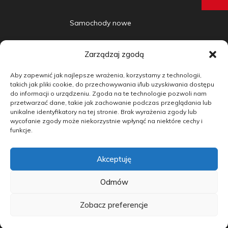
Samochody nowe
Samochody używane
Zarządzaj zgodą
Auta w leasingu
Aby zapewnić jak najlepsze wrażenia, korzystamy z technologii,
Doradztwo
takich jak pliki cookie, do przechowywania i/lub uzyskiwania dostępu
do informacji o urządzeniu. Zgoda na te technologie pozwoli nam
przetwarzać dane, takie jak zachowanie podczas przeglądania lub
Finansowanie
unikalne identyfikatory na tej stronie. Brak wyrażenia zgody lub
wycofanie zgody może niekorzystnie wpłynąć na niektóre cechy i
Kontakt
funkcje.
Blog
Akceptuję
copyright by carmotive.pl 2026©
Odmów
Zobacz preferencje