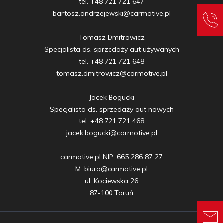
tel. +48 721 721 647

bartosz.andrzejewski@carmotive.pl

Tomasz Dmitrowicz

Specjalista ds. sprzedaży aut używanych

tel. +48 721 721 648

tomasz.dmitrowicz@carmotive.pl

Jacek Bogucki

Specjalista ds. sprzedaży aut nowych

tel. +48 721 721 468

jacek.bogucki@carmotive.pl

carmotive.pl NIP: 665 286 87 27

M: biuro@carmotive.pl

ul. Kociewska 26

87-100 Toruń