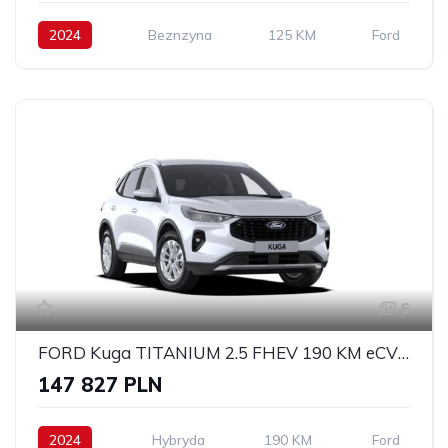
2024
Beznzyna
125 KM
Ford
6
FORD Kuga TITANIUM 2.5 FHEV 190 KM eCVT FWD Titanium 5Dt
147 827 PLN
2024
Hybryda
190 KM
Ford