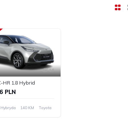
14
C-HR 1.8 Hybrid
6 PLN
Hybryda
140 KM
Toyota