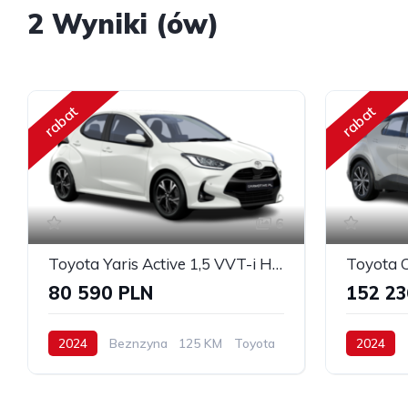
2 Wyniki (ów)
rabat
rabat
6
Toyota Yaris Active 1,5 VVT-i H 125 KM hybryda
Toyota 
80 590 PLN
152 23
2024
Beznzyna
125 KM
Toyota
2024