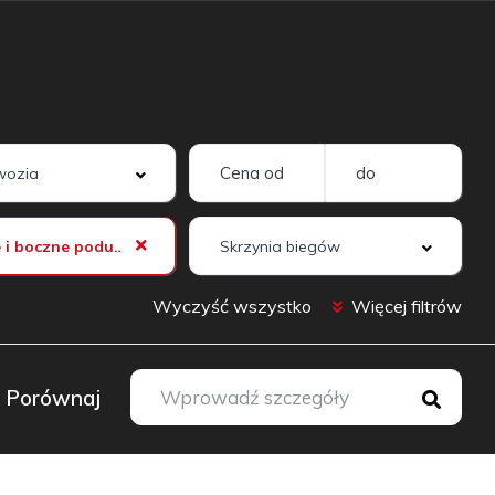
Przednie i boczne poduszki powietrzne kierowcy i pasażera
Wyczyść wszystko
Więcej filtrów
Porównaj