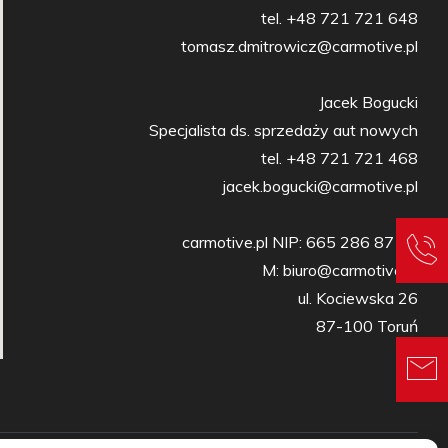
tel. +48 721 721 648

tomasz.dmitrowicz@carmotive.pl

Jacek Bogucki

Specjalista ds. sprzedaży aut nowych

tel. +48 721 721 468

jacek.bogucki@carmotive.pl

carmotive.pl NIP: 665 286 87 27

M: biuro@carmotive.pl

ul. Kociewska 26

87-100 Toruń