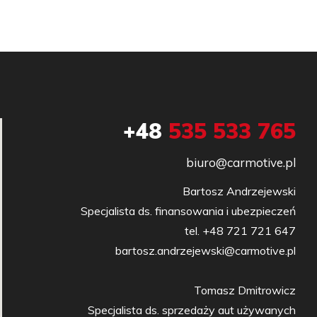
+48
535 533 765
biuro@carmotive.pl
Bartosz Andrzejewski

Specjalista ds. finansowania i ubezpieczeń

tel. +48 721 721 647

bartosz.andrzejewski@carmotive.pl

Tomasz Dmitrowicz

Specjalista ds. sprzedaży aut używanych
