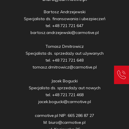
Bartosz Andrzejewski

Specjalista ds. finansowania i ubezpieczeń

tel. +48 721 721 647

bartosz.andrzejewski@carmotive.pl

Tomasz Dmitrowicz

Specjalista ds. sprzedaży aut używanych

tel. +48 721 721 648

tomasz.dmitrowicz@carmotive.pl

Jacek Bogucki

Specjalista ds. sprzedaży aut nowych

tel. +48 721 721 468

jacek.bogucki@carmotive.pl

carmotive.pl NIP: 665 286 87 27

M: biuro@carmotive.pl
