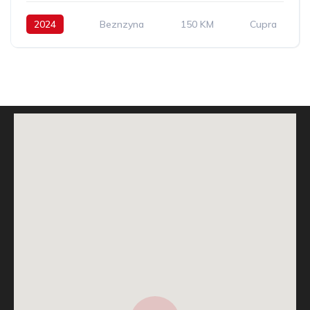
2024
Beznzyna
150 KM
Cupra