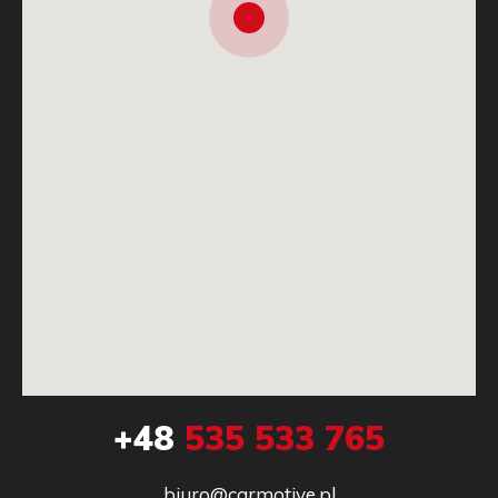
+48
535 533 765
biuro@carmotive.pl