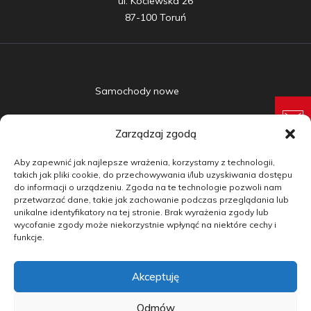
ul. Kociewska 26

87-100 Toruń
Samochody nowe
Samochody używane
Zarządzaj zgodą
Auta w leasingu
Aby zapewnić jak najlepsze wrażenia, korzystamy z technologii,
Doradztwo
takich jak pliki cookie, do przechowywania i/lub uzyskiwania dostępu
do informacji o urządzeniu. Zgoda na te technologie pozwoli nam
przetwarzać dane, takie jak zachowanie podczas przeglądania lub
Finansowanie
unikalne identyfikatory na tej stronie. Brak wyrażenia zgody lub
wycofanie zgody może niekorzystnie wpłynąć na niektóre cechy i
Kontakt
funkcje.
Blog
Akceptuję
copyright by carmotive.pl 2026©
Odmów