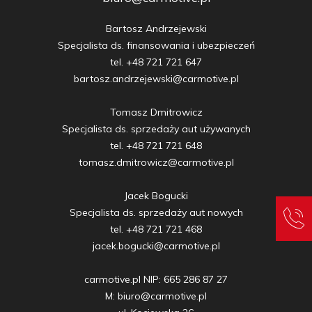
Bartosz Andrzejewski

Specjalista ds. finansowania i ubezpieczeń

tel. +48 721 721 647

bartosz.andrzejewski@carmotive.pl

Tomasz Dmitrowicz

Specjalista ds. sprzedaży aut używanych

tel. +48 721 721 648

tomasz.dmitrowicz@carmotive.pl

Jacek Bogucki

Specjalista ds. sprzedaży aut nowych

tel. +48 721 721 468

jacek.bogucki@carmotive.pl

carmotive.pl NIP: 665 286 87 27

M: biuro@carmotive.pl
