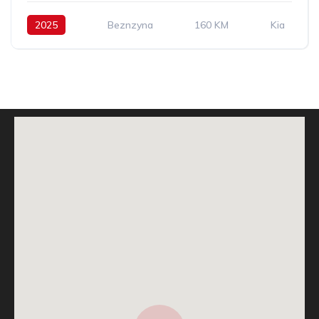
2025
Beznzyna
160 KM
Kia