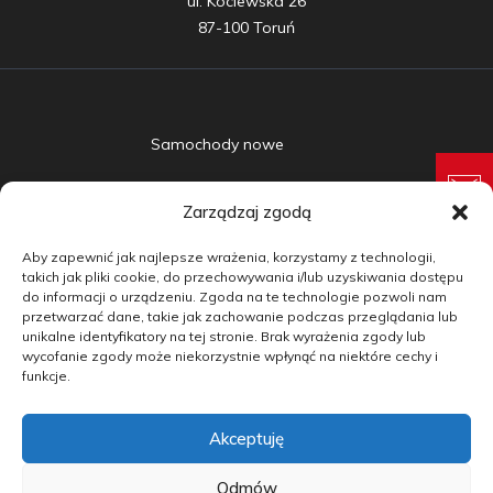
ul. Kociewska 26

87-100 Toruń
Samochody nowe
Samochody używane
Zarządzaj zgodą
Auta w leasingu
Aby zapewnić jak najlepsze wrażenia, korzystamy z technologii,
Doradztwo
takich jak pliki cookie, do przechowywania i/lub uzyskiwania dostępu
do informacji o urządzeniu. Zgoda na te technologie pozwoli nam
przetwarzać dane, takie jak zachowanie podczas przeglądania lub
Finansowanie
unikalne identyfikatory na tej stronie. Brak wyrażenia zgody lub
wycofanie zgody może niekorzystnie wpłynąć na niektóre cechy i
Kontakt
funkcje.
Blog
Akceptuję
copyright by carmotive.pl 2026©
Odmów