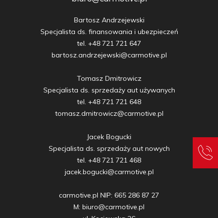
Bartosz Andrzejewski

Specjalista ds. finansowania i ubezpieczeń

tel. +48 721 721 647

bartosz.andrzejewski@carmotive.pl

Tomasz Dmitrowicz

Specjalista ds. sprzedaży aut używanych

tel. +48 721 721 648

tomasz.dmitrowicz@carmotive.pl

Jacek Bogucki

Specjalista ds. sprzedaży aut nowych

tel. +48 721 721 468

jacek.bogucki@carmotive.pl

carmotive.pl NIP: 665 286 87 27

M: biuro@carmotive.pl
