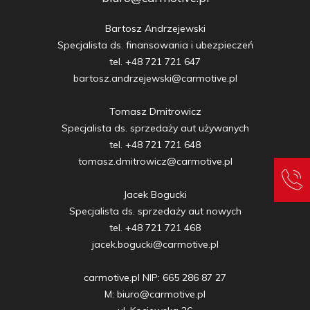
Bartosz Andrzejewski

Specjalista ds. finansowania i ubezpieczeń

tel. +48 721 721 647

bartosz.andrzejewski@carmotive.pl

Tomasz Dmitrowicz

Specjalista ds. sprzedaży aut używanych

tel. +48 721 721 648

tomasz.dmitrowicz@carmotive.pl

Jacek Bogucki

Specjalista ds. sprzedaży aut nowych

tel. +48 721 721 468

jacek.bogucki@carmotive.pl

carmotive.pl NIP: 665 286 87 27

M: biuro@carmotive.pl
