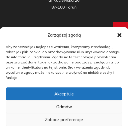
ul. Kociewska 26

87-100 Toruń
Zarządzaj zgodą
Samochody nowe
Aby zapewnić jak najlepsze wrażenia, korzystamy z technologii,
Samochody używane
takich jak pliki cookie, do przechowywania i/lub uzyskiwania dostępu
do informacji o urządzeniu. Zgoda na te technologie pozwoli nam
Auta w leasingu
przetwarzać dane, takie jak zachowanie podczas przeglądania lub
unikalne identyfikatory na tej stronie. Brak wyrażenia zgody lub
Doradztwo
wycofanie zgody może niekorzystnie wpłynąć na niektóre cechy i
funkcje.
Finansowanie
Akceptuję
Kontakt
Blog
Odmów
Zobacz preferencje
copyright by carmotive.pl 2026©