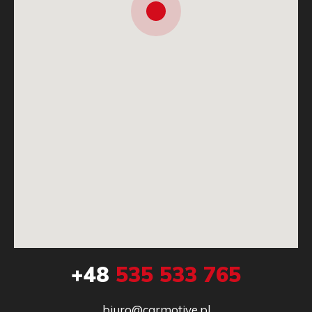
+48
535 533 765
biuro@carmotive.pl