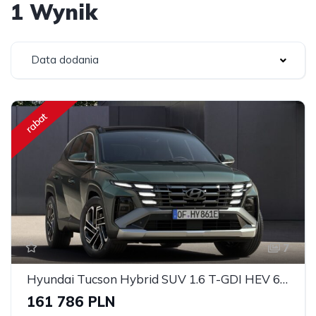
1 Wynik
Data dodania
rabat
7
Hyundai Tucson Hybrid SUV 1.6 T-GDI HEV 6AT 2WD Executive 2024
161 786 PLN