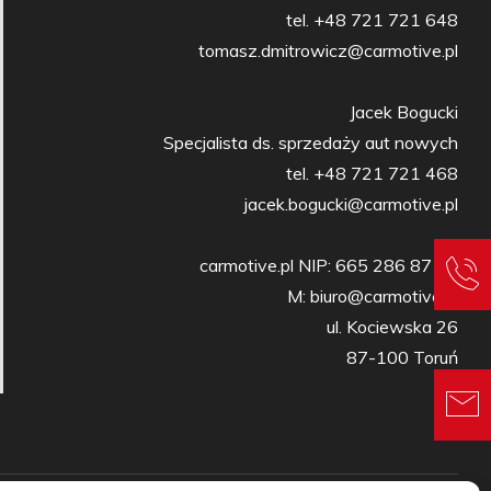
tel. +48 721 721 648

tomasz.dmitrowicz@carmotive.pl

Jacek Bogucki

Specjalista ds. sprzedaży aut nowych

tel. +48 721 721 468

jacek.bogucki@carmotive.pl

carmotive.pl NIP: 665 286 87 27

M: biuro@carmotive.pl

ul. Kociewska 26

87-100 Toruń