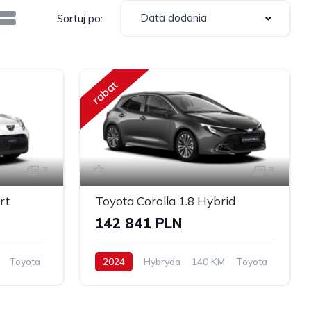
Data dodania
Sortuj po:
rabat
7
3
rt
Toyota Corolla 1.8 Hybrid
142 841 PLN
Toyota
2024
Hybryda
140 KM
Toyota