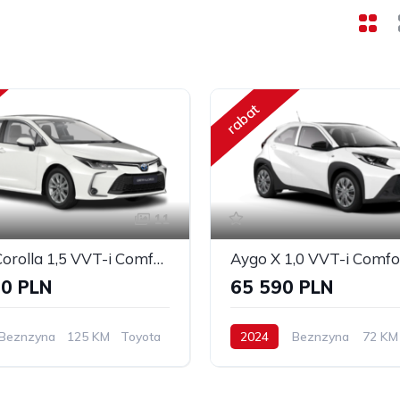
rabat
11
Toyota Corolla 1,5 VVT-i Comfort
Aygo X 1,0 VVT-i Comfo
90 PLN
65 590 PLN
Beznzyna
125 KM
Toyota
2024
Beznzyna
72 KM