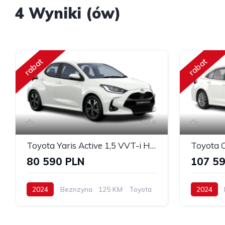
4 Wyniki (ów)
rabat
rabat
6
Toyota Yaris Active 1,5 VVT-i H 125 KM hybryda
80 590 PLN
107 5
2024
Beznzyna
125 KM
Toyota
2024