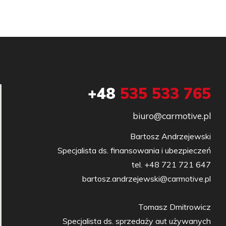
+48
535 533 765
biuro@carmotive.pl
Bartosz Andrzejewski

Specjalista ds. finansowania i ubezpieczeń

tel. +48 721 721 647

bartosz.andrzejewski@carmotive.pl

Tomasz Dmitrowicz

Specjalista ds. sprzedaży aut używanych
